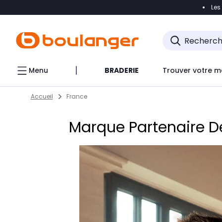
Les
Accéder directement à la navigation
Accéder direct
Menu
BRADERIE
Trouver votre m
Return to Nav
Skip to content
Accueil
France
Marque Partenaire De