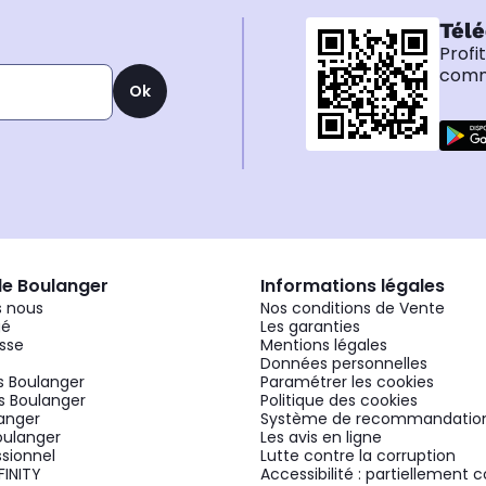
Télé
Profi
comma
Ok
de Boulanger
Informations légales
 nous
Nos conditions de Vente
gé
Les garanties
sse
Mentions légales
Données personnelles
 Boulanger
Paramétrer les cookies
 Boulanger
Politique des cookies
langer
Système de recommandatio
oulanger
Les avis en ligne
ssionnel
Lutte contre la corruption
FINITY
Accessibilité : partiellement