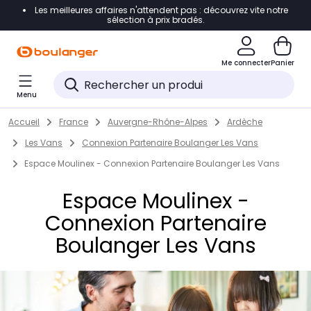
Les meilleures affaires n'attendent pas : découvrez vite notre
Accéder directement à la navigation
sélection à prix bradés.
Accéder directement au contenu
Me connecter
Panier
Accéder directement au pied de page
Menu
Accéder directement au chatbot
Return to Nav
Skip to content
Accueil
France
Auvergne-Rhône-Alpes
Ardèche
Les Vans
Connexion Partenaire Boulanger Les Vans
Espace Moulinex - Connexion Partenaire Boulanger Les Vans
Espace Moulinex -
Connexion Partenaire
Boulanger Les Vans