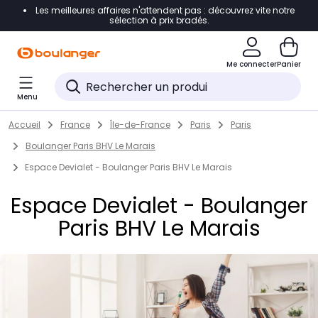
Les meilleures affaires n'attendent pas : découvrez vite notre
Accéder directement à la navigation
sélection à prix bradés.
Accéder directement au contenu
Me connecter
Panier
Accéder directement au pied de page
Menu
Accéder directement au chatbot
Return to Nav
Skip to content
Accueil
France
Île-de-France
Paris
Paris
Boulanger Paris BHV Le Marais
Espace Devialet - Boulanger Paris BHV Le Marais
Espace Devialet - Boulanger
Paris BHV Le Marais