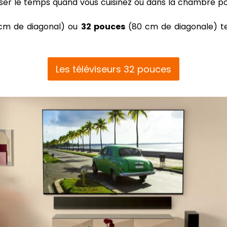
sser le temps quand vous cuisinez ou dans la chambre po
cm de diagonal) ou
32 pouces
(80 cm de diagonale) t
Les téléviseurs 32 pouces