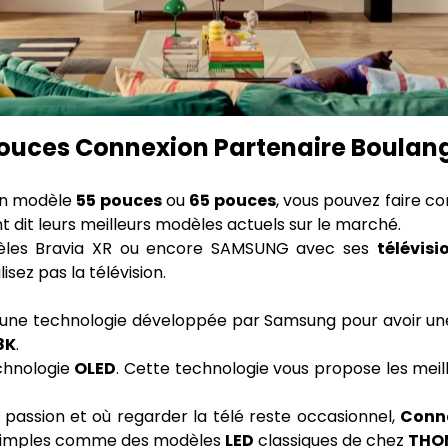
pouces Connexion Partenaire Boulang
 un modèle
55 pouces
ou
65 pouces
, vous pouvez faire c
t dit leurs meilleurs modèles actuels sur le marché.
les Bravia XR ou encore SAMSUNG avec ses
télévisi
sez pas la télévision.
t une technologie développée par Samsung pour avoir une
8K
.
echnologie
OLED
. Cette technologie vous propose les meill
passion et où regarder la télé reste occasionnel,
Conne
 simples comme des modèles
LED
classiques de chez
THO