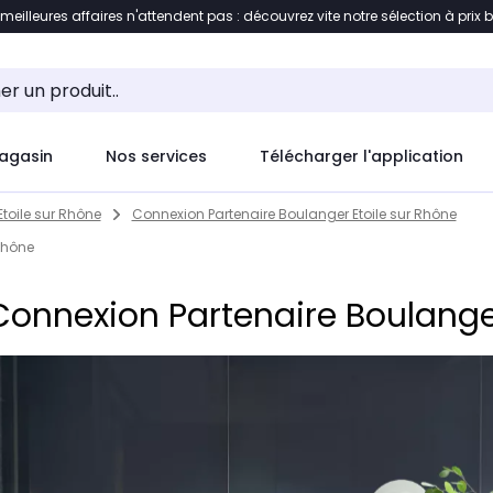
 meilleures affaires n'attendent pas : découvrez vite notre sélection à prix 
ement au contenu
Accéder directement au pied de pag
agasin
Nos services
Télécharger l'application
Etoile sur Rhône
Connexion Partenaire Boulanger Etoile sur Rhône
 Rhône
 Connexion Partenaire Boulange