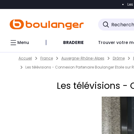
Les
Accéder directement à la navigation
Accéder direct
Menu
BRADERIE
Trouver votre m
Return to Nav
Skip to content
Accueil
France
Auvergne-Rhône-Alpes
Drôme
Les télévisions - Connexion Partenaire Boulanger Etoile sur
Les télévisions -