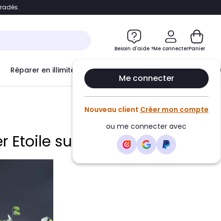
bradés.
e
Accéder directement au chatbot
Besoin d'aide ?
Me connecter
Panier
Réparer en illimité avec
Le Club Infinity
Econ
Me connecter
Nouveau client
Créer mon compte
ou me connecter avec
r Etoile sur Rhône