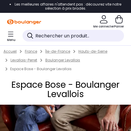
Les meilleures affaires n'attendent pas : découvrez vite notre
Accéder directement à la navigation
sélection à prix bradés.
Accéder directement au contenu
Me connecter
Panier
Accéder directement au pied de page
Menu
Accéder directement au chatbot
Return to Nav
Skip to content
Accueil
France
Île-de-France
Hauts-de-Seine
Levallois-Perret
Boulanger Levallois
Espace Bose - Boulanger Levallois
Espace Bose - Boulanger
Levallois