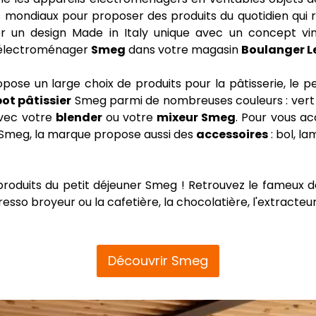
s mondiaux pour proposer des produits du quotidien qui ré
r un design Made in Italy unique avec un concept vin
 l’électroménager
Smeg
dans votre magasin
Boulanger Le
se un large choix de produits pour la pâtisserie, le pet
ot pâtissier
Smeg parmi de nombreuses couleurs : vert d
vec votre
blender
ou votre
mixeur Smeg
. Pour vous a
r Smeg, la marque propose aussi des
accessoires
: bol, la
duits du petit déjeuner Smeg ! Retrouvez le fameux desig
so broyeur ou la cafetière, la chocolatière, l'extracteur
Découvrir Smeg