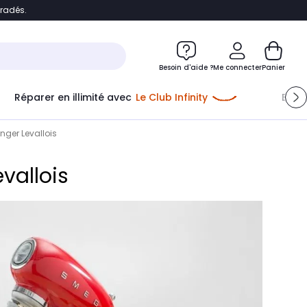
bradés.
e
Accéder directement au chatbot
Besoin d'aide ?
Me connecter
Panier
Réparer en illimité avec
Le Club Infinity
Econ
Me connecter
ger Levallois
Nouveau client
Créer mon compte
vallois
ou me connecter avec