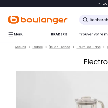
Les
Accéder directement à la navigation
Accéder direct
Menu
BRADERIE
Trouver votre m
Return to Nav
Skip to content
Accueil
France
Île-de-France
Hauts-de-Seine
Electr