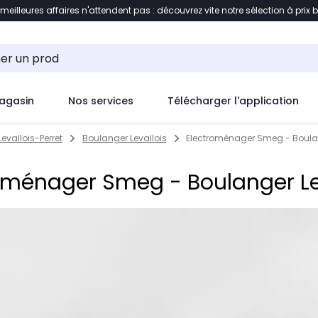
 meilleures affaires n'attendent pas : découvrez vite notre sélection à prix 
ement au contenu
Accéder directement au pied de pag
agasin
Nos services
Télécharger l'application
Levallois-Perret
Boulanger Levallois
Electroménager Smeg - Boulan
oménager Smeg - Boulanger Le