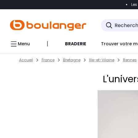
Les
Accéder directement à la navigation
Accéder direct
Menu
BRADERIE
Trouver votre m
Return to Nav
Skip to content
Accueil
France
Bretagne
Ille-et-Vilaine
Rennes
L'unive