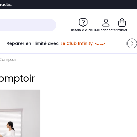
bradés.
e
Accéder directement au chatbot
Besoin d'aide ?
Me connecter
Panier
Réparer en illimité avec
Le Club Infinity
Econ
Me connecter
 Comptoir
Nouveau client
Créer mon compte
Comptoir
ou me connecter avec