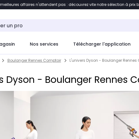
 meilleures affaires n'attendent pas : découvrez vite notre sélection à prix 
ement au contenu
Accéder directement au pied de pag
agasin
Nos services
Télécharger l'application
Boulanger Rennes Comptoir
L'univers Dyson - Boulanger Rennes
rs Dyson - Boulanger Rennes 