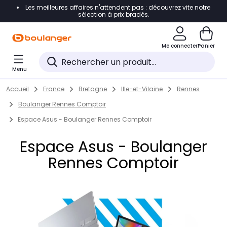
Les meilleures affaires n'attendent pas : découvrez vite notre
Accéder directement à la navigation
sélection à prix bradés.
Accéder directement au contenu
Me connecter
Panier
Accéder directement au pied de page
Menu
Accéder directement au chatbot
Return to Nav
Skip to content
Accueil
France
Bretagne
Ille-et-Vilaine
Rennes
Boulanger Rennes Comptoir
Espace Asus - Boulanger Rennes Comptoir
Espace Asus - Boulanger
Rennes Comptoir