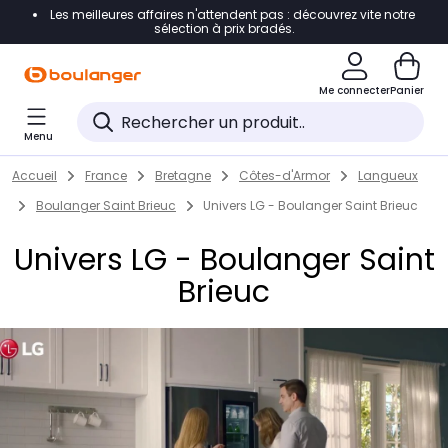
Les meilleures affaires n'attendent pas : découvrez vite notre
Accéder directement à la navigation
sélection à prix bradés.
Accéder directement au contenu
Me connecter
Panier
Accéder directement au pied de page
Menu
Accéder directement au chatbot
Return to Nav
Skip to content
Accueil
France
Bretagne
Côtes-d'Armor
Langueux
Boulanger Saint Brieuc
Univers LG - Boulanger Saint Brieuc
Univers LG - Boulanger Saint
Brieuc