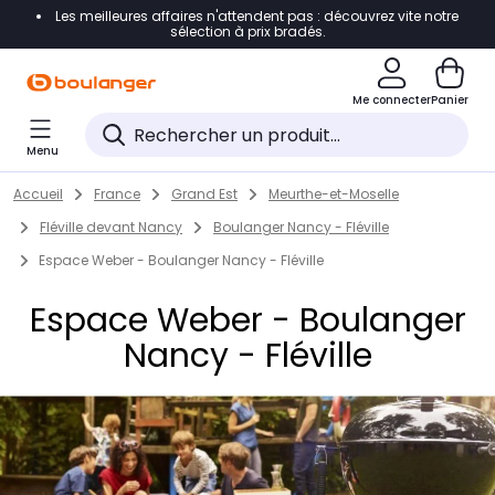
Les meilleures affaires n'attendent pas : découvrez vite notre
Accéder directement à la navigation
sélection à prix bradés.
Accéder directement au contenu
Me connecter
Panier
Accéder directement au pied de page
Menu
Accéder directement au chatbot
Return to Nav
Skip to content
Accueil
France
Grand Est
Meurthe-et-Moselle
Fléville devant Nancy
Boulanger Nancy - Fléville
Espace Weber - Boulanger Nancy - Fléville
Espace Weber - Boulanger
Nancy - Fléville