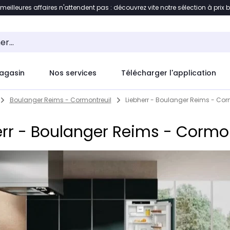
 meilleures affaires n'attendent pas : découvrez vite notre sélection à prix 
ement au contenu
Accéder directement au pied de pag
agasin
Nos services
Télécharger l'application
Boulanger Reims - Cormontreuil
Liebherr - Boulanger Reims - Cor
err - Boulanger Reims - Cormon