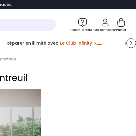
bradés.
e
Accéder directement au chatbot
Besoin d'aide ?
Me connecter
Panier
Réparer en illimité avec
Le Club Infinity
Econ
montreuil
treuil