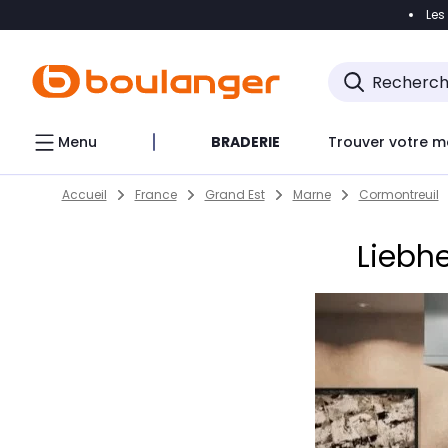
Les
Accéder directement à la navigation
Accéder direct
Menu
BRADERIE
Trouver votre m
Return to Nav
Skip to content
Accueil
France
Grand Est
Marne
Cormontreuil
Liebh