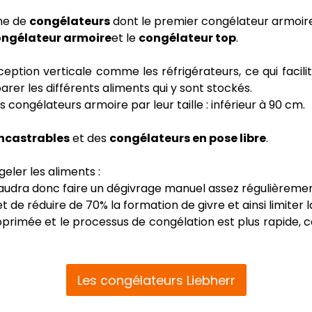
me de
congélateurs
dont le premier congélateur armoire 
ngélateur armoire
et le
congélateur top
.
ption verticale comme les réfrigérateurs, ce qui facili
arer les différents aliments qui y sont stockés.
 congélateurs armoire par leur taille : inférieur à 90 cm.
ncastrables
et des
congélateurs en pose libre
.
geler les aliments :
il faudra donc faire un dégivrage manuel assez régulièremen
 de réduire de 70% la formation de givre et ainsi limiter 
upprimée et le processus de congélation est plus rapide,
Les congélateurs Liebherr