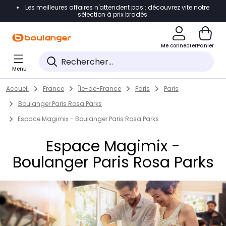
Les meilleures affaires n'attendent pas : découvrez vite notre
Accéder directement à la navigation
sélection à prix bradés.
Accéder directement au contenu
Me connecter
Panier
Accéder directement au pied de page
Menu
Accéder directement au chatbot
Return to Nav
Skip to content
Accueil
France
Île-de-France
Paris
Paris
Boulanger Paris Rosa Parks
Espace Magimix - Boulanger Paris Rosa Parks
Espace Magimix -
Boulanger Paris Rosa Parks