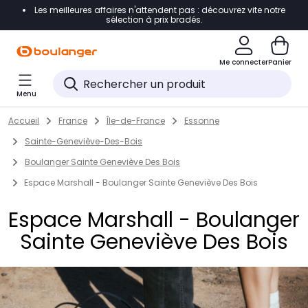
Les meilleures affaires n'attendent pas : découvrez vite notre
Accéder directement à la navigation
sélection à prix bradés.
Accéder directement au contenu
Me connecter
Panier
Accéder directement au pied de page
Menu
Accéder directement au chatbot
Return to Nav
Skip to content
Accueil
France
Île-de-France
Essonne
Sainte-Geneviève-Des-Bois
Boulanger Sainte Geneviève Des Bois
Espace Marshall - Boulanger Sainte Geneviève Des Bois
Espace Marshall - Boulanger
Sainte Geneviève Des Bois