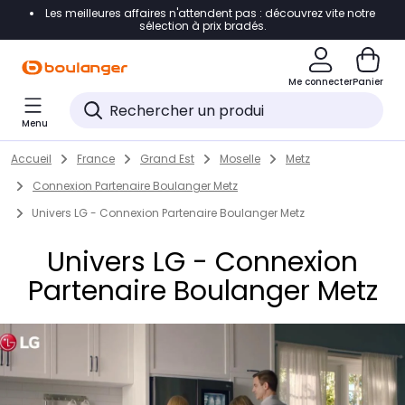
Les meilleures affaires n'attendent pas : découvrez vite notre
Accéder directement à la navigation
sélection à prix bradés.
Accéder directement au contenu
Me connecter
Panier
Accéder directement au pied de page
Menu
Accéder directement au chatbot
Return to Nav
Skip to content
Accueil
France
Grand Est
Moselle
Metz
Connexion Partenaire Boulanger Metz
Univers LG - Connexion Partenaire Boulanger Metz
Univers LG - Connexion
Partenaire Boulanger Metz