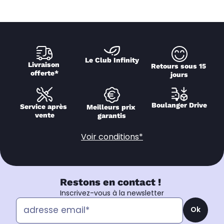
Le Club Infinity
Livraison 
Retours sous 15 
offerte*
jours
Boulanger Drive
Service après 
Meilleurs prix 
vente
garantis
Voir conditions*
Restons en contact !
Inscrivez-vous à la newsletter
Ok