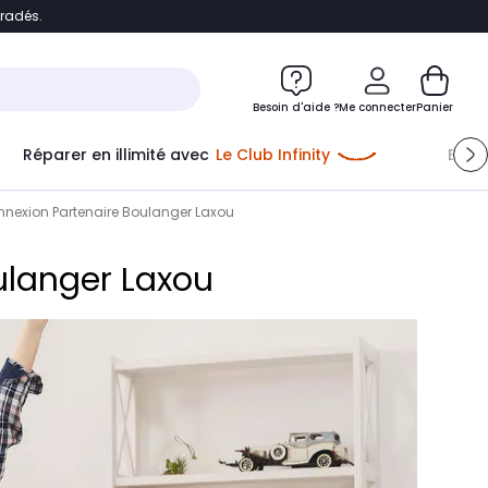
bradés.
e
Accéder directement au chatbot
Besoin d'aide ?
Me connecter
Panier
Réparer en illimité avec
Le Club Infinity
Econ
Me connecter
nnexion Partenaire Boulanger Laxou
Nouveau client
Créer mon compte
ulanger Laxou
ou me connecter avec