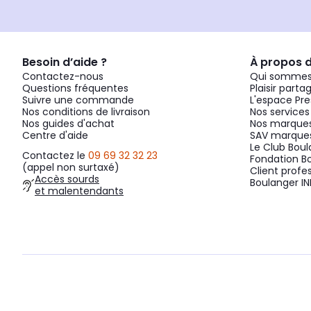
Besoin d’aide ?
À propos 
Contactez-nous
Qui sommes
Questions fréquentes
Plaisir parta
Suivre une commande
L'espace Pre
Nos conditions de livraison
Nos services
Nos guides d'achat
Nos marques
Centre d'aide
SAV marques
Le Club Bou
Contactez le
09 69 32 32 23
Fondation B
(appel non surtaxé)
Client profe
Accès sourds
Boulanger IN
et malentendants