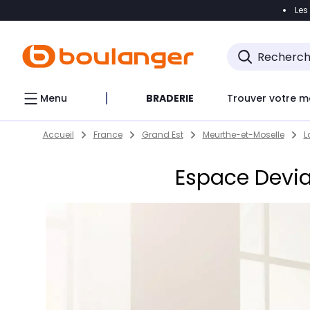
Les
Accéder directement à la navigation
Accéder direct
Menu
BRADERIE
Trouver votre m
Return to Nav
Skip to content
Accueil
France
Grand Est
Meurthe-et-Moselle
L
Espace Devia