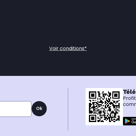
Voir conditions*
Télé
Profi
comma
Ok