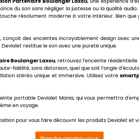
xion Partenaire Boulanger Laxou
, une expérience d’é
nce du son sans négliger la justesse ou la qualité audio.
ouche résolument moderne à votre intérieur. Bien que p
e, conçoit des enceintes incroyablement design avec une
, Devialet restitue le son avec une pureté unique.
aire Boulanger Laxou
, retrouvez l'enceinte résidentiel
e-fidélité, sans distorsion, quel que soit l’angle d’écoute
lation stéréo unique et immersive. Utilisez votre
smart
einte portable Devialet Mania, qui vous permettra d'em
t même en voyage.
sition pour vous faire découvrir les produits Devialet e
Prendre rendez-vous