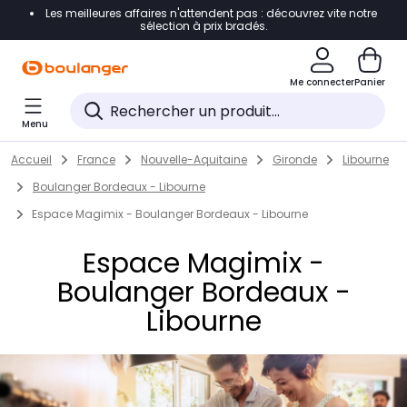
Les meilleures affaires n'attendent pas : découvrez vite notre
Accéder directement à la navigation
sélection à prix bradés.
Accéder directement au contenu
Me connecter
Panier
Accéder directement au pied de page
Menu
Accéder directement au chatbot
Return to Nav
Skip to content
Accueil
France
Nouvelle-Aquitaine
Gironde
Libourne
Boulanger Bordeaux - Libourne
Espace Magimix - Boulanger Bordeaux - Libourne
Espace Magimix -
Boulanger Bordeaux -
Libourne