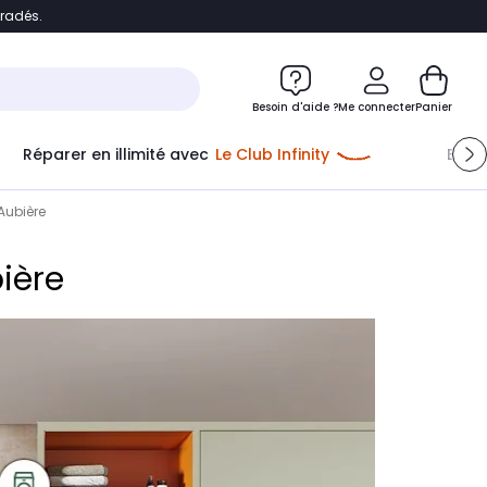
bradés.
e
Accéder directement au chatbot
Besoin d'aide ?
Me connecter
Panier
Réparer en illimité avec
Le Club Infinity
Econ
Aubière
ière