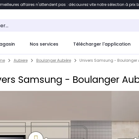
 meilleures affaires n'attendent pas : découvrez vite notre sélection à prix 
ement au contenu
Accéder directement au pied de pag
agasin
Nos services
Télécharger l'application
me
Aubiere
Boulanger Aubière
Univers Samsung - Boulanger 
vers Samsung - Boulanger Aub