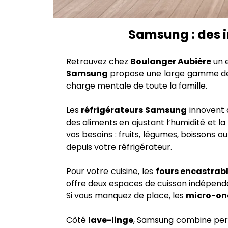
Samsung : des i
Retrouvez chez
Boulanger Aubière
un e
Samsung
propose une large gamme de p
charge mentale de toute la famille.
Les
réfrigérateurs Samsung
innovent a
des aliments en ajustant l’humidité et 
vos besoins : fruits, légumes, boissons 
depuis votre réfrigérateur.
Pour votre cuisine, les
fours encastra
offre deux espaces de cuisson indépend
Si vous manquez de place, les
micro-on
Côté
lave-linge
, Samsung combine perf