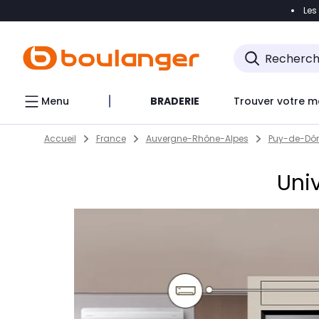
Les
Accéder directement à la navigation
Accéder direct
Menu
BRADERIE
Trouver votre m
Return to Nav
Skip to content
Accueil
France
Auvergne-Rhône-Alpes
Puy-de-Dô
Uni