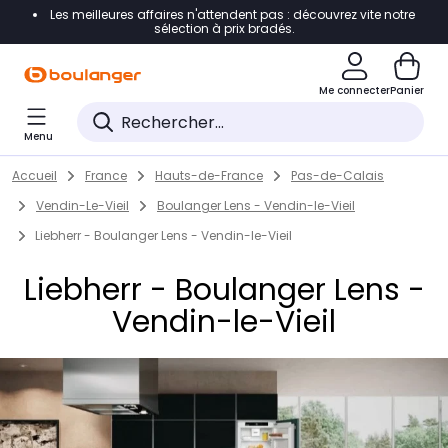
Les meilleures affaires n'attendent pas : découvrez vite notre
Accéder directement à la navigation
sélection à prix bradés.
Accéder directement au contenu
Me connecter
Panier
Accéder directement au pied de page
Menu
Accéder directement au chatbot
Return to Nav
Skip to content
Accueil
France
Hauts-de-France
Pas-de-Calais
Vendin-Le-Vieil
Boulanger Lens - Vendin-le-Vieil
Liebherr - Boulanger Lens - Vendin-le-Vieil
Liebherr - Boulanger Lens -
Vendin-le-Vieil