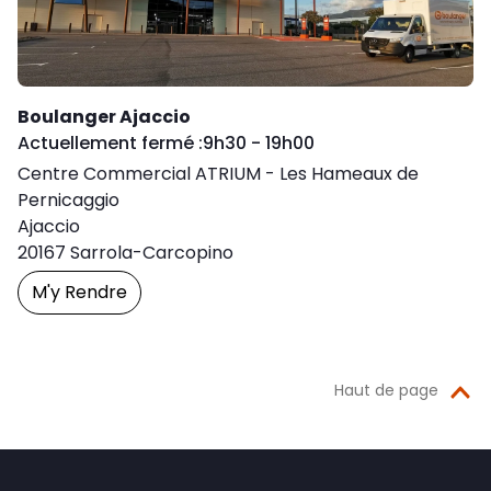
Boulanger Ajaccio
Day of the Week
Horaires d'ouve
Actuellement fermé :
9h30
-
19h00
Centre Commercial ATRIUM - Les Hameaux de
Pernicaggio
Ajaccio
20167
Sarrola-Carcopino
M'y Rendre
Prendre Un Rendez-Vous
Haut de page