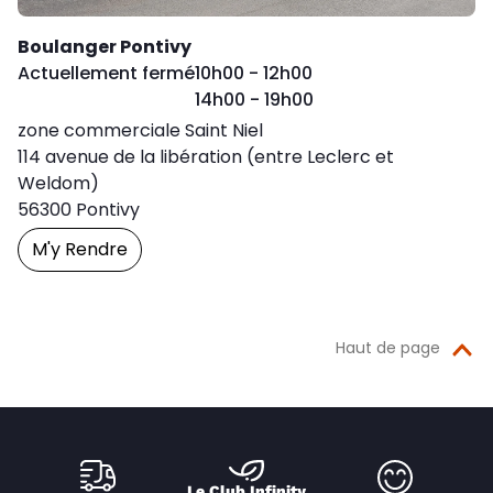
Boulanger Pontivy
Day of the Week
Horaires d'ouver
Actuellement fermé
10h00
-
12h00
14h00
-
19h00
zone commerciale Saint Niel
114 avenue de la libération (entre Leclerc et
Weldom)
56300
Pontivy
M'y Rendre
Prendre Un Rendez-Vous
Haut de page
Le Club Infinity