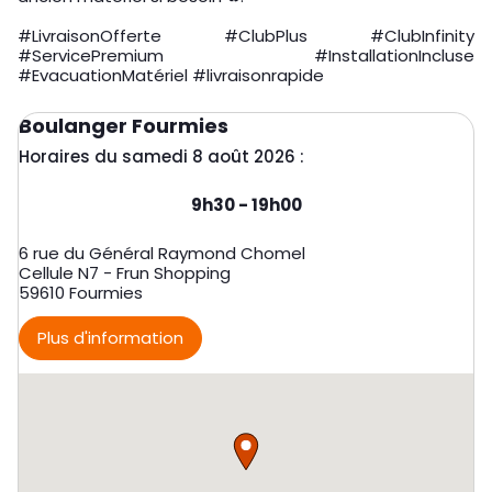
#LivraisonOfferte #ClubPlus #ClubInfinity
#ServicePremium #InstallationIncluse
#EvacuationMatériel #livraisonrapide
Boulanger Fourmies
Horaires du samedi 8 août 2026 :
Day of the Week
Horaires d'ouverture
9h30
-
19h00
6 rue du Général Raymond Chomel
Cellule N7 - Frun Shopping
59610
Fourmies
Plus d'information