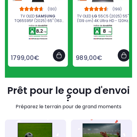
TV OLED
SAMSUNG
TV OLED
LG
55C5 (2025) 55"
TQ65S95F (2025) 65" (163
(139 cm) 4K Ultra HD - 120Hz,
cm) 4K - 100Hz, Smart TV,
Smart TV
anti-reflet, boîtier déporté
(câble invisible)
1799,00€
989,00€
Prêt pour le coup d'envoi
?
Préparez le terrain pour de grand moments