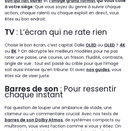
son qui fait vibrer
et
l’image grand format
qui vous colle
à votre siège
. Que vous soyez du genre à suivre chaque
action, chaque ralenti ou chaque exploit en direct, vous
êtes au bon endroit.
TV
: L’écran qui ne rate rien
Choisir le bon écran, c’est capital. Dalle
OLED
ou
QLED
?
4K
ou
8K
? On décrypte les meilleurs modèles pour ne pas
rater une passe, une course, un frisson. Fluidité, contraste,
angle de vue : tout est passé au crible pour que l’image
soit aussi intense qu’en tribune. Et avec
nos guides
, vous
êtes sûr de viser juste.
Barres de son
: Pour ressentir
chaque instant
Pas question de louper une ambiance de stade, une
clameur ou un commentaire crucial. Avec nos tests de
barres de son Dolby Atmos
, de systèmes compacts ou
multiroom, vous vivez l’action comme si vous y étiez. On