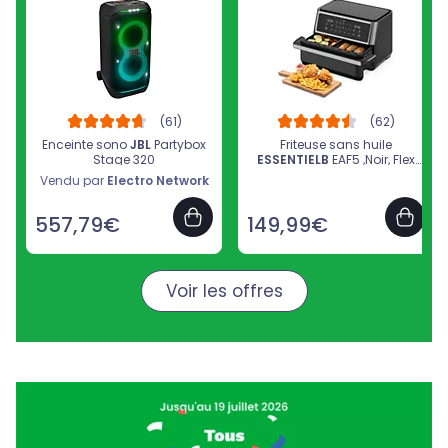
Enceinte sono
JBL
Partybox
Friteuse sans huile
Stage 320
ESSENTIELB
EAF5 ,Noir, Flex
Megazone XXL 11L
Vendu par
Electro Network
557,79€
149,99€
Voir les offres