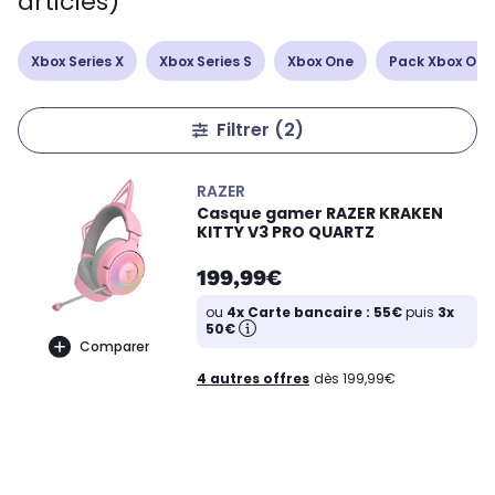
articles)
Xbox Series X
Xbox Series S
Xbox One
Pack Xbox One
Filtrer
(2)
RAZER
Casque gamer RAZER KRAKEN
KITTY V3 PRO QUARTZ
199,99€
ou
4x Carte bancaire : 55€
puis
3x
50€
Comparer
4 autres offres
dès 199,99€