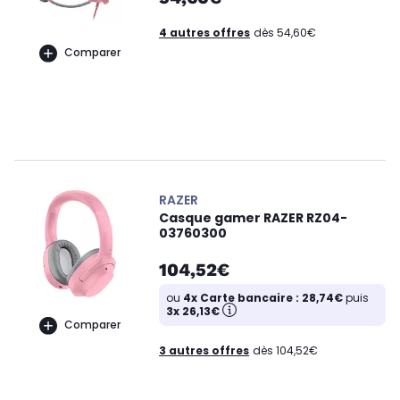
4 autres offres
dès 54,60€
Comparer
RAZER
Casque gamer RAZER RZ04-
03760300
104,52€
ou
4x Carte bancaire : 28,74€
puis
3x 26,13€
Comparer
3 autres offres
dès 104,52€