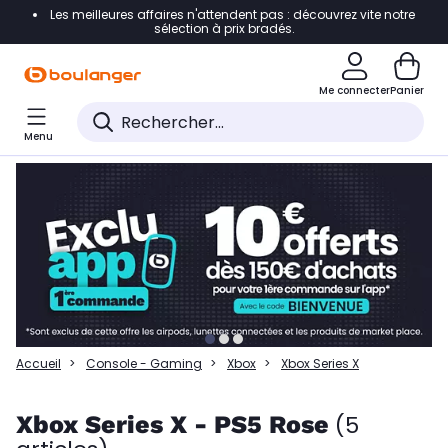
Les meilleures affaires n'attendent pas : découvrez vite notre
Accéder directement à la navigation
sélection à prix bradés.
Accéder directement à la liste des produits
Me connecter
Panier
Accéder directement au contenu
Menu
Accéder directement au pied de page
Accéder directement au chatbot
Accueil
Console - Gaming
Xbox
Xbox Series X
Xbox Series X - PS5 Rose
(5