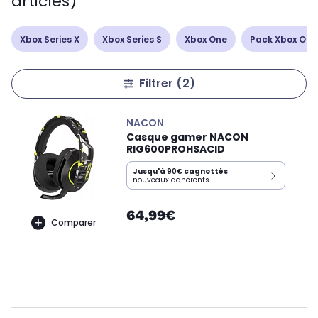
articles)
Xbox Series X
Xbox Series S
Xbox One
Pack Xbox One
Filtrer
(2)
NACON
Casque gamer NACON
RIG600PROHSACID
Jusqu'à
90€
cagnottés
nouveaux adhérents
64,99€
Comparer