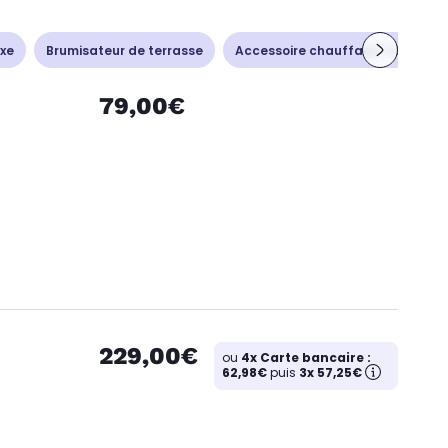
ixe
Brumisateur de terrasse
Accessoire chauffage-climatisa
79,00€
229,00€
ou
4x Carte bancaire :
62,98€
puis
3x 57,25€