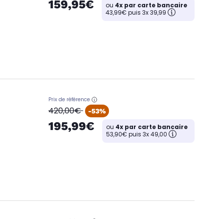
159,95€
ou
4x par carte bancaire
43,99€ puis 3x 39,99
Prix de référence
oldPrice
420,00€
-53%
195,99€
ou
4x par carte bancaire
53,90€ puis 3x 49,00