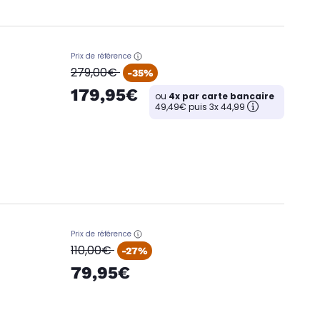
Prix de référence
oldPrice
279,00€
-35%
179,95€
ou
4x par carte bancaire
49,49€ puis 3x 44,99
Prix de référence
oldPrice
110,00€
-27%
79,95€