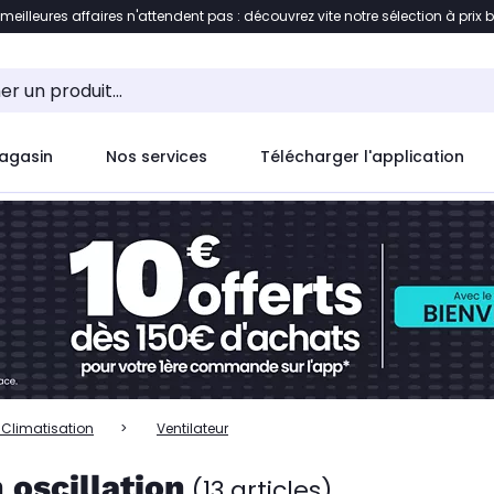
 meilleures affaires n'attendent pas : découvrez vite notre sélection à prix 
ent à la liste des produits
Accéder directement au c
agasin
Nos services
Télécharger l'application
- Climatisation
Ventilateur
 oscillation
(13 articles)