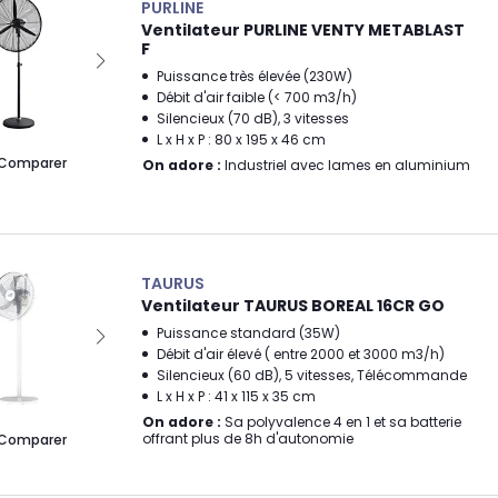
PURLINE
Ventilateur PURLINE VENTY METABLAST
F
Puissance très élevée (230W)
Débit d'air faible (< 700 m3/h)
Silencieux (70 dB), 3 vitesses
L x H x P : 80 x 195 x 46 cm
Comparer
On adore :
Industriel avec lames en aluminium
TAURUS
Ventilateur TAURUS BOREAL 16CR GO
Puissance standard (35W)
Débit d'air élevé ( entre 2000 et 3000 m3/h)
Silencieux (60 dB), 5 vitesses, Télécommande
L x H x P : 41 x 115 x 35 cm
On adore :
Sa polyvalence 4 en 1 et sa batterie
offrant plus de 8h d'autonomie
Comparer