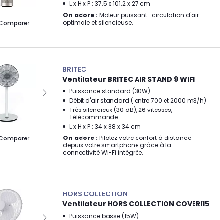
L x H x P : 37.5 x 101.2 x 27 cm
On adore :
Moteur puissant : circulation d'air
optimale et silencieuse.
Comparer
BRITEC
Ventilateur BRITEC AIR STAND 9 WIFI
Puissance standard (30W)
Débit d'air standard ( entre 700 et 2000 m3/h)
Très silencieux (30 dB), 26 vitesses,
Télécommande
L x H x P : 34 x 88 x 34 cm
On adore :
Pilotez votre confort à distance
Comparer
depuis votre smartphone grâce à la
connectivité Wi-Fi intégrée.
HORS COLLECTION
Ventilateur HORS COLLECTION COVERI15
Puissance basse (15W)