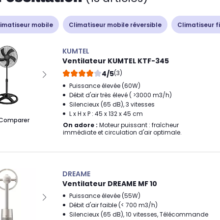
imatiseur mobile
Climatiseur mobile réversible
Climatiseur f
KUMTEL
Ventilateur KUMTEL KTF-345
4/5
(3)
Puissance élevée (60W)
Débit d'air très élevé ( >3000 m3/h)
Silencieux (65 dB), 3 vitesses
L x H x P : 45 x 132 x 45 cm
Comparer
On adore :
Moteur puissant : fraîcheur
immédiate et circulation d'air optimale.
DREAME
Ventilateur DREAME MF 10
Puissance élevée (55W)
Débit d'air faible (< 700 m3/h)
Silencieux (65 dB), 10 vitesses, Télécommande