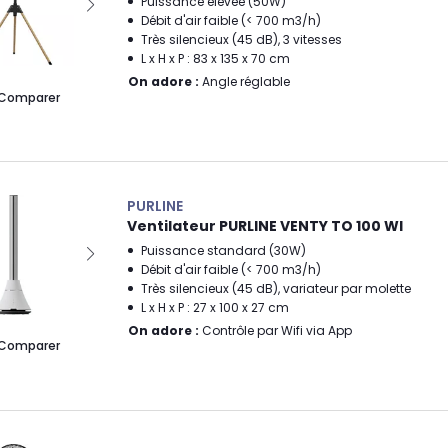
Puissance élevée (50W)
Débit d'air faible (< 700 m3/h)
Très silencieux (45 dB), 3 vitesses
L x H x P : 83 x 135 x 70 cm
On adore :
Angle réglable
Comparer
PURLINE
Ventilateur PURLINE VENTY TO 100 WI
Puissance standard (30W)
Débit d'air faible (< 700 m3/h)
Très silencieux (45 dB), variateur par molette
L x H x P : 27 x 100 x 27 cm
On adore :
Contrôle par Wifi via App
Comparer