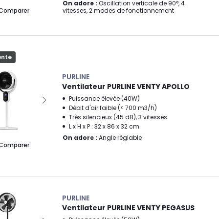
On adore :
Oscillation verticale de 90°, 4
vitesses, 2 modes de fonctionnement
Comparer
ente
PURLINE
Ventilateur PURLINE VENTY APOLLO
Puissance élevée (40W)
Débit d'air faible (< 700 m3/h)
Très silencieux (45 dB), 3 vitesses
L x H x P : 32 x 86 x 32 cm
On adore :
Angle réglable
Comparer
PURLINE
Ventilateur PURLINE VENTY PEGASUS