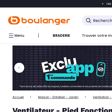
Les
Accéder directement à la navigation
Accéder directem
Accéder directement au chatbot
Menu
BRADERIE
Trouver votre m
Accueil
Maison - Entretien - Jardin
Ventilation 
Ventilateur - Pied Fonction