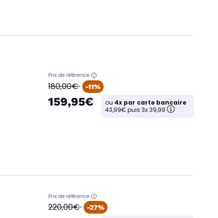
Prix de référence
oldPrice
180,00€
-11%
159,95€
ou
4x par carte bancaire
43,99€ puis 3x 39,99
Prix de référence
oldPrice
220,00€
-27%