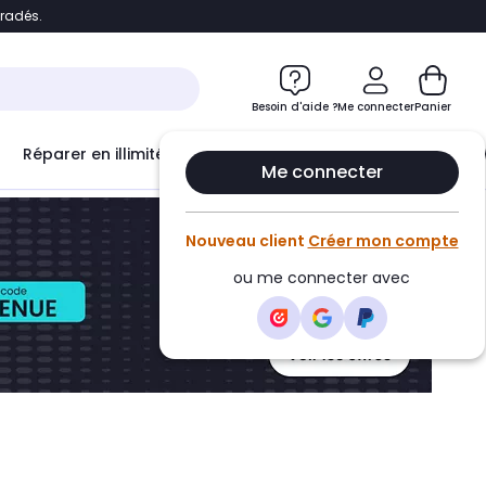
bradés.
ontenu
Accéder directement au pied de page
Besoin d'aide ?
Me connecter
Panier
Réparer en illimité avec
Le Club Infinity
Econ
Me connecter
Nouveau client
Créer mon compte
ou me connecter avec