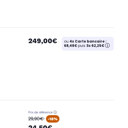
249,00€
ou
4x Carte bancaire :
68,48€
puis
3x 62,25€
Prix de référence
oldPrice
29,90€
-18%
24,50€