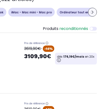
ok
iMac - Mac mini - Mac pro
Ordinateur tout en un
Unit
Produits
reconditionnés
Prix de référence
oldPrice
3619,90€
-14%
3109,90€
dès
176,19€/mois
en 20x
Prix de référence
oldPrice