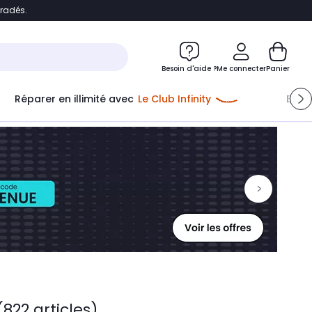
bradés.
ontenu
Accéder directement au pied de page
Besoin d'aide ?
Me connecter
Panier
Réparer en illimité avec
Le Club Infinity
Econ
(822 articles)