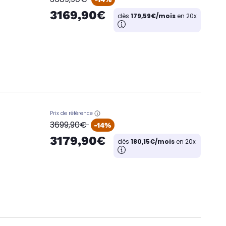
3169,90€
dès
179,59€/mois
en 20x
Prix de référence
oldPrice
3699,90€
-14%
3179,90€
dès
180,15€/mois
en 20x