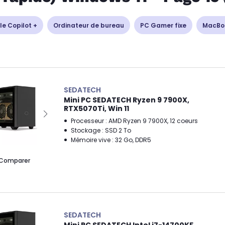
le Copilot +
Ordinateur de bureau
PC Gamer fixe
MacBo
SEDATECH
Mini PC SEDATECH Ryzen 9 7900X,
RTX5070Ti, Win 11
Processeur : AMD Ryzen 9 7900X, 12 coeurs
Stockage : SSD 2 To
Mémoire vive : 32 Go, DDR5
Comparer
SEDATECH
Mini PC SEDATECH Intel i7-14700KF,