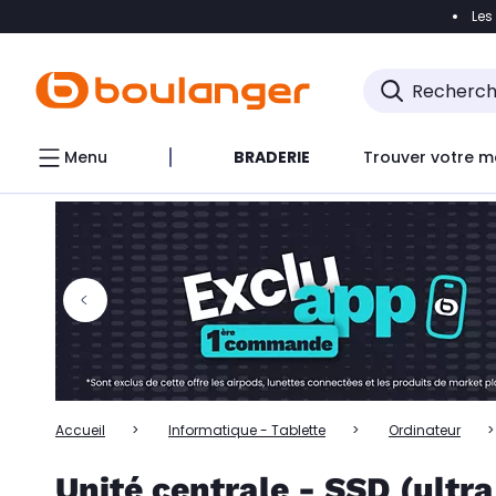
Les
Accéder directement à la navigation
Accéder directem
Accéder directement au chatbot
Menu
BRADERIE
Trouver votre m
Accueil
Informatique - Tablette
Ordinateur
Unité centrale - SSD (ultr