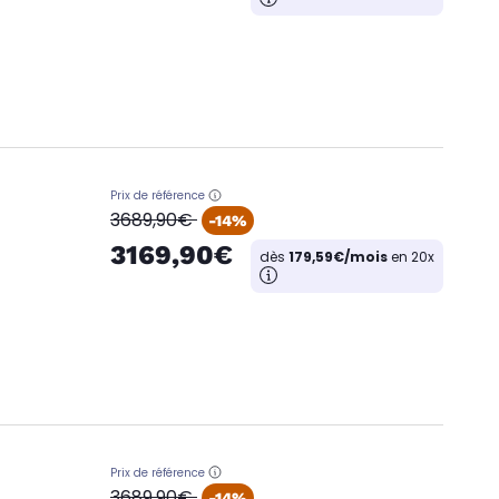
Prix de référence
oldPrice
3689,90€
-14%
3169,90€
dès
179,59€/mois
en 20x
Prix de référence
oldPrice
3689,90€
-14%