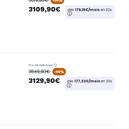
3619,90€
-14%
3109,90€
dès
176,19€/mois
en 20x
Prix de référence
oldPrice
3649,90€
-14%
3129,90€
dès
177,32€/mois
en 20x