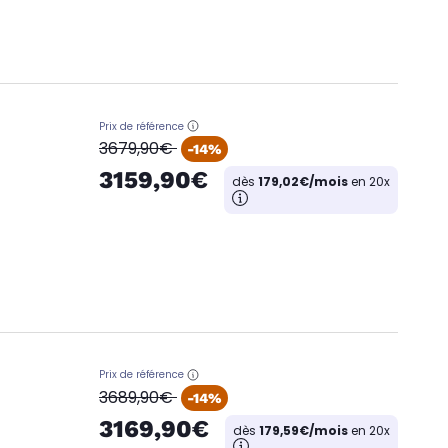
Prix de référence
oldPrice
3679,90€
-14%
3159,90€
dès
179,02€/mois
en 20x
Prix de référence
oldPrice
3689,90€
-14%
3169,90€
dès
179,59€/mois
en 20x