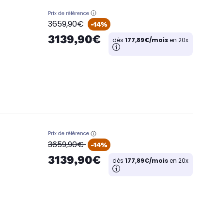
Prix de référence
oldPrice
3659,90€
-14%
3139,90€
dès
177,89€/mois
en 20x
Prix de référence
oldPrice
3659,90€
-14%
3139,90€
dès
177,89€/mois
en 20x