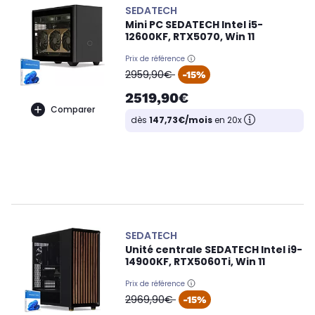
SEDATECH
Mini PC SEDATECH Intel i5-
12600KF, RTX5070, Win 11
Prix de référence
oldPrice
2959,90€
-15%
2519,90€
Comparer
dès
147,73€/mois
en 20x
SEDATECH
Unité centrale SEDATECH Intel i9-
14900KF, RTX5060Ti, Win 11
Prix de référence
oldPrice
2969,90€
-15%