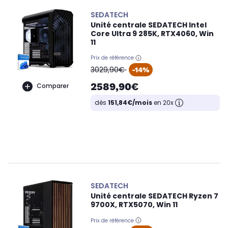
SEDATECH
Unité centrale SEDATECH Intel
Core Ultra 9 285K, RTX4060, Win
11
Prix de référence
oldPrice
3029,90€
-14%
2589,90€
Comparer
dès
151,84€/mois
en 20x
SEDATECH
Unité centrale SEDATECH Ryzen 7
9700X, RTX5070, Win 11
Prix de référence