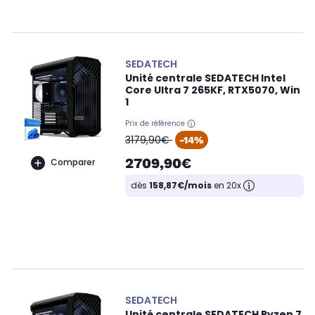
SEDATECH
Unité centrale SEDATECH Intel
Core Ultra 7 265KF, RTX5070, Win
1
Prix de référence
oldPrice
3179,90€
-14%
2709,90€
Comparer
dès
158,87€/mois
en 20x
SEDATECH
Unité centrale SEDATECH Ryzen 7