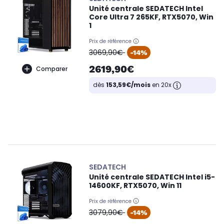
Unité centrale SEDATECH Intel
Core Ultra 7 265KF, RTX5070, Win
1
Prix de référence
oldPrice
3069,90€
-14%
2619,90€
Comparer
dès
153,59€/mois
en 20x
SEDATECH
Unité centrale SEDATECH Intel i5-
14600KF, RTX5070, Win 11
Prix de référence
oldPrice
3079,90€
-14%