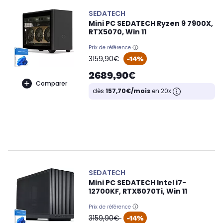
SEDATECH
Mini PC SEDATECH Ryzen 9 7900X,
RTX5070, Win 11
Prix de référence
oldPrice
3159,90€
-14%
2689,90€
Comparer
dès
157,70€/mois
en 20x
SEDATECH
Mini PC SEDATECH Intel i7-
12700KF, RTX5070Ti, Win 11
Prix de référence
oldPrice
3159,90€
-14%