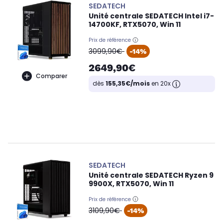
SEDATECH
Unité centrale SEDATECH Intel i7-
14700KF, RTX5070, Win 11
Prix de référence
oldPrice
3099,90€
-14%
2649,90€
Comparer
dès
155,35€/mois
en 20x
SEDATECH
Unité centrale SEDATECH Ryzen 9
9900X, RTX5070, Win 11
Prix de référence
oldPrice
3109,90€
-14%