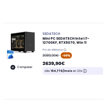
SEDATECH
Mini PC SEDATECH Intel i7-
12700KF, RTX5070, Win 11
Prix de référence
oldPrice
3089,90€
-14%
2639,90€
Comparer
dès
154,77€/mois
en 20x