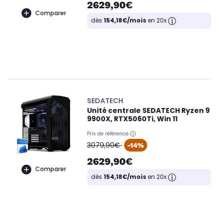
2629,90€
Comparer
dès
154,18€/mois
en 20x
SEDATECH
Unité centrale SEDATECH Ryzen 9
9900X, RTX5060Ti, Win 11
Prix de référence
oldPrice
3079,90€
-14%
2629,90€
Comparer
dès
154,18€/mois
en 20x