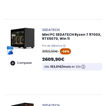
SEDATECH
Mini PC SEDATECH Ryzen 7 9700X,
RTX5070, Win 11
Prix de référence
oldPrice
3059,90€
-14%
2609,90€
Comparer
dès
153,01€/mois
en 20x
SEDATECH