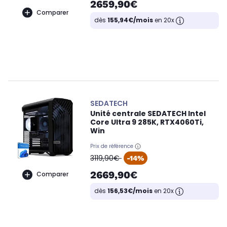
2659,90€
Comparer
dès
155,94€/mois
en 20x
SEDATECH
Unité centrale SEDATECH Intel
Core Ultra 9 285K, RTX4060Ti,
Win
Prix de référence
oldPrice
3119,90€
-14%
2669,90€
Comparer
dès
156,53€/mois
en 20x