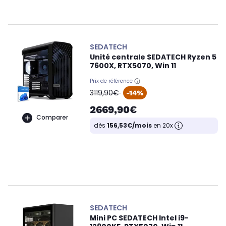
SEDATECH
Unité centrale SEDATECH Ryzen 5
7600X, RTX5070, Win 11
Prix de référence
oldPrice
3119,90€
-14%
2669,90€
Comparer
dès
156,53€/mois
en 20x
SEDATECH
Mini PC SEDATECH Intel i9-