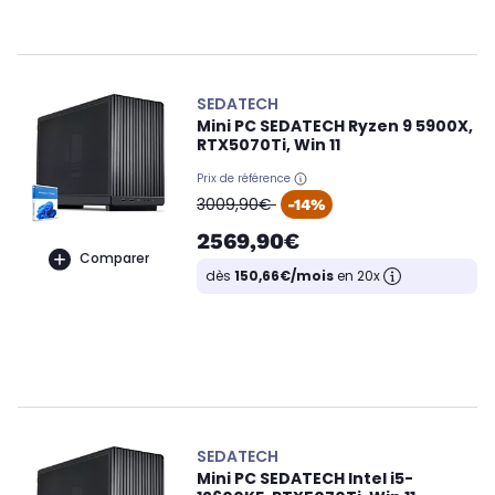
SEDATECH
Mini PC SEDATECH Ryzen 9 5900X,
RTX5070Ti, Win 11
Prix de référence
oldPrice
3009,90€
-14%
2569,90€
Comparer
dès
150,66€/mois
en 20x
SEDATECH
Mini PC SEDATECH Intel i5-