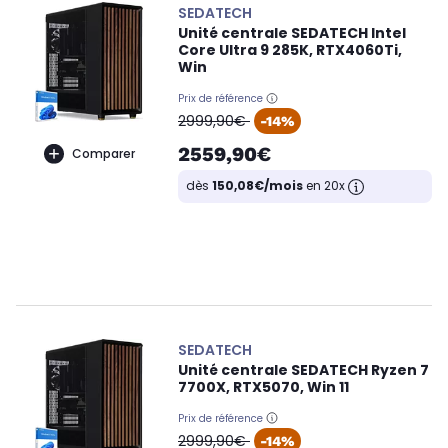
SEDATECH
Unité centrale SEDATECH Intel
Core Ultra 9 285K, RTX4060Ti,
Win
Prix de référence
oldPrice
2999,90€
-14%
2559,90€
Comparer
dès
150,08€/mois
en 20x
SEDATECH
Unité centrale SEDATECH Ryzen 7
7700X, RTX5070, Win 11
Prix de référence
oldPrice
2999,90€
-14%