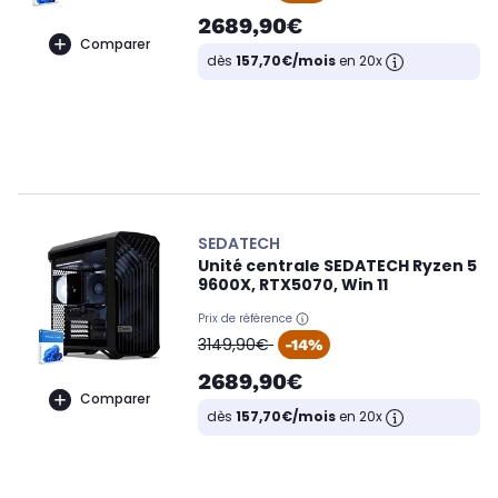
2689,90€
Comparer
dès
157,70€/mois
en 20x
SEDATECH
Unité centrale SEDATECH Ryzen 5
9600X, RTX5070, Win 11
Prix de référence
oldPrice
3149,90€
-14%
2689,90€
Comparer
dès
157,70€/mois
en 20x