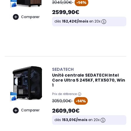
oldPrice
3049,90€
-14%
2599,90€
Comparer
dès
152,42€/mois
en 20x
SEDATECH
Unité centrale SEDATECH Intel
Core Ultra 5 245KF, RTX5070, Win
1
Prix de référence
oldPrice
3059,90€
-14%
2609,90€
Comparer
dès
153,01€/mois
en 20x