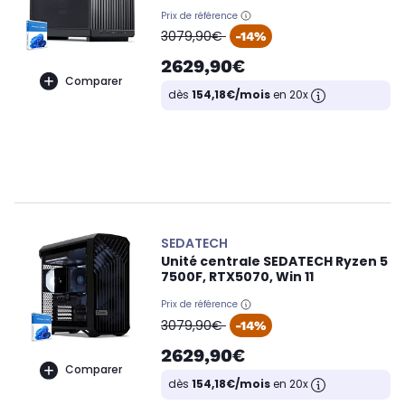
Prix de référence
oldPrice
3079,90€
-14%
2629,90€
Comparer
dès
154,18€/mois
en 20x
SEDATECH
Unité centrale SEDATECH Ryzen 5
7500F, RTX5070, Win 11
Prix de référence
oldPrice
3079,90€
-14%
2629,90€
Comparer
dès
154,18€/mois
en 20x