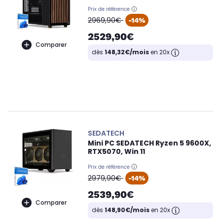
Prix de référence
oldPrice
2969,90€
-14%
2529,90€
Comparer
dès
148,32€/mois
en 20x
SEDATECH
Mini PC SEDATECH Ryzen 5 9600X,
RTX5070, Win 11
Prix de référence
oldPrice
2979,90€
-14%
2539,90€
Comparer
dès
148,90€/mois
en 20x