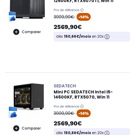
12600KF, RTX5070Ti, Win 11
Prix de référence
oldPrice
3009,90€
-14%
2569,90€
Comparer
dès
150,66€/mois
en 20x
SEDATECH
Mini PC SEDATECH Intel i5-
14600KF, RTX5070, Win 11
Prix de référence
oldPrice
3009,90€
-14%
2569,90€
Comparer
dès
150,66€/mois
en 20x