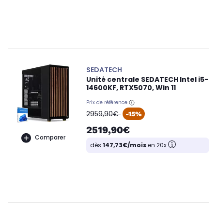
SEDATECH
Unité centrale SEDATECH Intel i5-
14600KF, RTX5070, Win 11
Prix de référence
oldPrice
2959,90€
-15%
2519,90€
Comparer
dès
147,73€/mois
en 20x