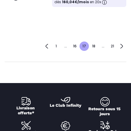
dès
160,04€/mois
en 20x
1
...
16
17
18
...
21
Le Club Infinity
Livraison 
Retours sous 15 
offerte*
jours