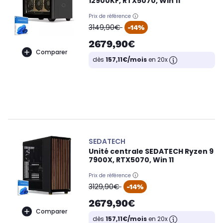
12900KF, RTX5070, Win 11
Prix de référence
oldPrice
3149,90€
-14%
2679,90€
Comparer
dès
157,11€/mois
en 20x
SEDATECH
Unité centrale SEDATECH Ryzen 9
7900X, RTX5070, Win 11
Prix de référence
oldPrice
3129,90€
-14%
2679,90€
Comparer
dès
157,11€/mois
en 20x