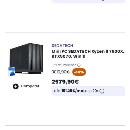
SEDATECH
Mini PC SEDATECH Ryzen 9 7900X,
RTX5070, Win 11
Prix de référence
oldPrice
3019,90€
-14%
2579,90€
Comparer
dès
151,25€/mois
en 20x