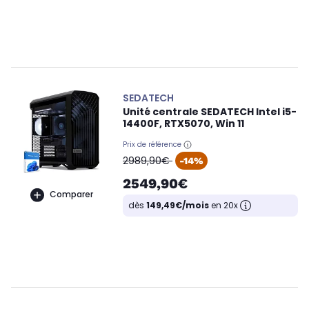
SEDATECH
Unité centrale SEDATECH Intel i5-
14400F, RTX5070, Win 11
Prix de référence
oldPrice
2989,90€
-14%
2549,90€
Comparer
dès
149,49€/mois
en 20x