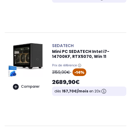
SEDATECH
Mini PC SEDATECH Intel i7-
14700KF, RTX5070, Win 11
Prix de référence
oldPrice
3159,90€
-14%
2689,90€
Comparer
dès
157,70€/mois
en 20x