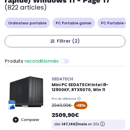
rapide) Windows 11 - Page 17
(822 articles)
Ordinateur portable
PC Portable gamer
PC Portable Cop
Filtrer
(2)
Produits
reconditionnés
SEDATECH
Mini PC SEDATECH Intel i9-
12900KF, RTX5070, Win 11
Prix de référence
oldPrice
2949,90€
-15%
2509,90€
Comparer
dès
147,14€/mois
en 20x