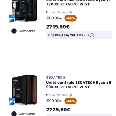
7700X, RTX5070, Win 11
Prix de référence
oldPrice
3189,90€
-14%
2719,90€
Comparer
dès
159,46€/mois
en 20x
SEDATECH
Unité centrale SEDATECH Ryzen 9
9900X, RTX5070, Win 11
Prix de référence
oldPrice
3199,90€
-14%
2729,90€
Comparer