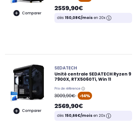
2559,90€
Comparer
dès
150,08€/mois
en 20x
SEDATECH
Unité centrale SEDATECH Ryzen 9
7900X, RTX5060Ti, Win 11
Prix de référence
oldPrice
3009,90€
-14%
2569,90€
Comparer
dès
150,66€/mois
en 20x