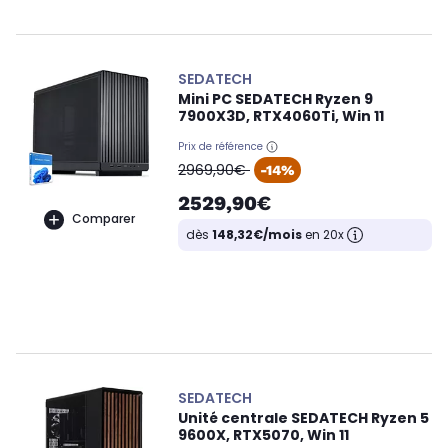
SEDATECH
Mini PC SEDATECH Ryzen 9
7900X3D, RTX4060Ti, Win 11
Prix de référence
oldPrice
2969,90€
-14%
2529,90€
Comparer
dès
148,32€/mois
en 20x
SEDATECH
Unité centrale SEDATECH Ryzen 5
9600X, RTX5070, Win 11