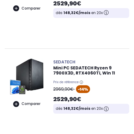
2529,90€
Comparer
dès
148,32€/mois
en 20x
SEDATECH
Mini PC SEDATECH Ryzen 9
7900X3D, RTX4060Ti, Win 11
Prix de référence
oldPrice
2969,90€
-14%
2529,90€
Comparer
dès
148,32€/mois
en 20x