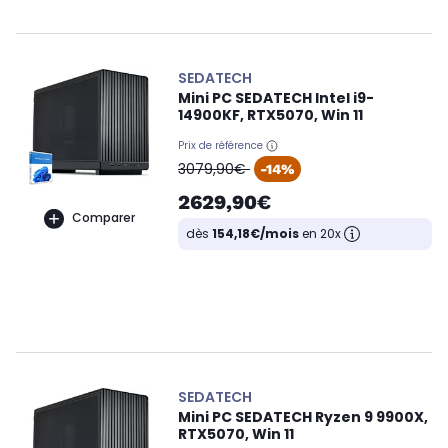
SEDATECH
Mini PC SEDATECH Intel i9-
14900KF, RTX5070, Win 11
Prix de référence
oldPrice
3079,90€
-14%
2629,90€
Comparer
dès
154,18€/mois
en 20x
SEDATECH
Mini PC SEDATECH Ryzen 9 9900X,
RTX5070, Win 11