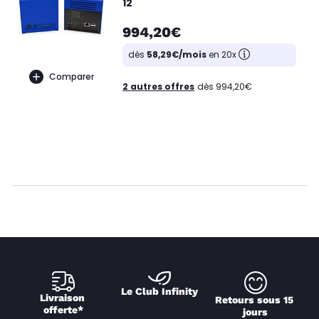
12
994,20€
dès
58,29€/mois
en 20x
Comparer
2 autres offres
dès 994,20€
Le Club Infinity
Livraison 
Retours sous 15 
offerte*
jours