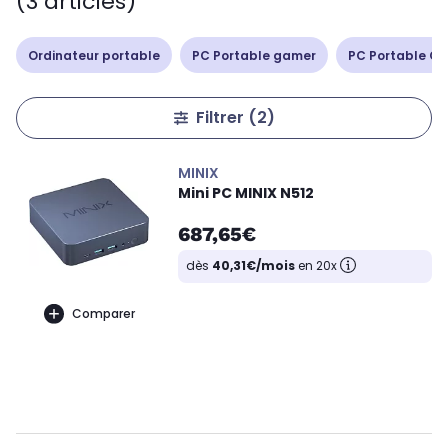
(3 articles)
Ordinateur portable
PC Portable gamer
PC Portable Cop
Filtrer
(2)
MINIX
Mini PC MINIX N512
687,65€
dès
40,31€/mois
en 20x
Comparer