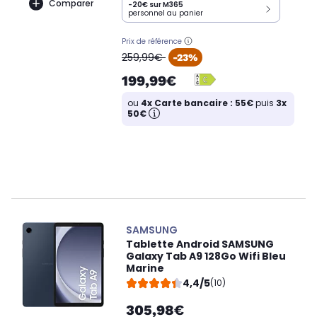
Comparer
-20€ sur M365
personnel au panier
Prix de référence
oldPrice
259,99€
-23%
199,99€
ou
4x Carte bancaire : 55€
puis
3x
50€
SAMSUNG
Tablette Android SAMSUNG
Galaxy Tab A9 128Go Wifi Bleu
Marine
4,4/5
(10)
305,98€