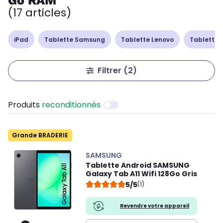
Go RAM
(17 articles)
iPad
Tablette Samsung
Tablette Lenovo
Tablette 
Filtrer
(2)
Produits
reconditionnés
Grande BRADERIE
SAMSUNG
Tablette Android SAMSUNG
Galaxy Tab A11 Wifi 128Go Gris
5/5
(1)
Revendre votre appareil