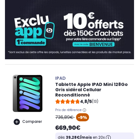
IPAD
Tablette Apple IPAD Mini 128Go
Gris sidéral Cellular
Reconditionné
4,8/5
(13)
Prix de référence
oldPrice
736,89€
-9%
Comparer
669,90€
dès
39,28€/mois
en 20x