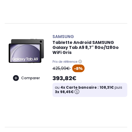
SAMSUNG
Tablette Android SAMSUNG
Galaxy Tab A9 8,7" 8Go/128Go
WiFi Gris
Prix de référence
oldPrice
425,99€
-8%
393,82€
Comparer
ou
4x Carte bancaire : 108,31€
puis
3x 98,45€