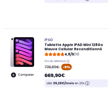
IPAD
Tablette Apple IPAD Mini 128Go
Mauve Cellular Reconditionné
4,8/5
(13)
Prix de référence
oldPrice
736,89€
-9%
669,90€
Comparer
dès
39,28€/mois
en 20x