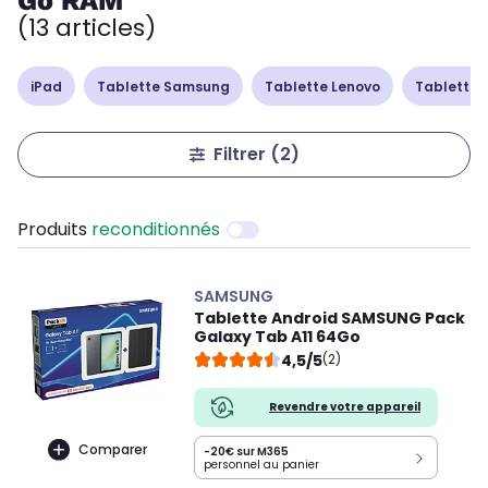
Go RAM
(13 articles)
iPad
Tablette Samsung
Tablette Lenovo
Tablette 
Filtrer
(2)
Produits
reconditionnés
SAMSUNG
Tablette Android SAMSUNG Pack
Galaxy Tab A11 64Go
4,5/5
(2)
Revendre votre appareil
Comparer
-20€ sur M365
personnel au panier