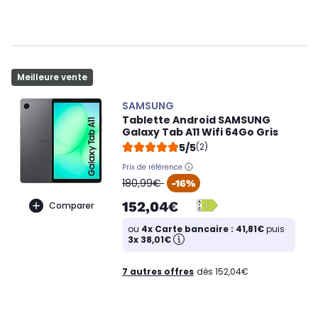
Meilleure vente
SAMSUNG
Tablette Android SAMSUNG
Galaxy Tab A11 Wifi 64Go Gris
5/5
(2)
Prix de référence
oldPrice
180,99€
-16%
152,04€
Comparer
ou
4x Carte bancaire : 41,81€
puis
3x 38,01€
7 autres offres
dès 152,04€