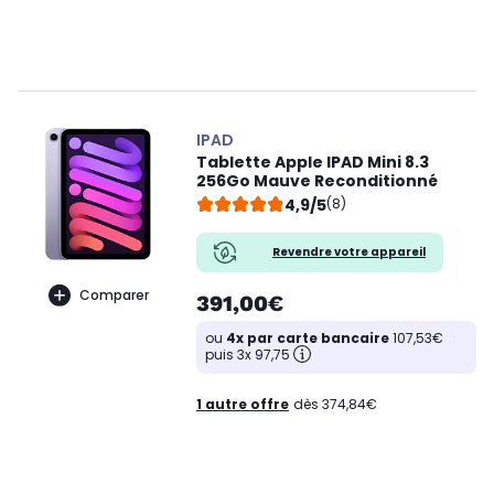
IPAD
Tablette Apple IPAD Mini 8.3
256Go Mauve Reconditionné
4,9/5
(8)
Revendre votre appareil
Comparer
391,00€
ou
4x par carte bancaire
107,53€
puis 3x 97,75
1 autre offre
dès 374,84€