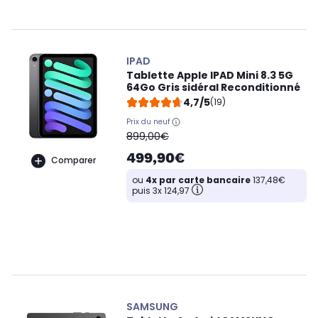
IPAD
Tablette Apple IPAD Mini 8.3 5G
64Go Gris sidéral Reconditionné
4,7/5
(19)
Prix du neuf
oldPrice
899,00€
499,90€
Comparer
ou
4x par carte bancaire
137,48€
puis 3x 124,97
SAMSUNG