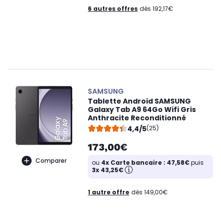
6 autres offres
dès 192,17€
SAMSUNG
Tablette Android SAMSUNG
Galaxy Tab A9 64Go Wifi Gris
Anthracite Reconditionné
4,4/5
(25)
173,00€
Comparer
ou
4x Carte bancaire : 47,58€
puis
3x 43,25€
1 autre offre
dès 149,00€