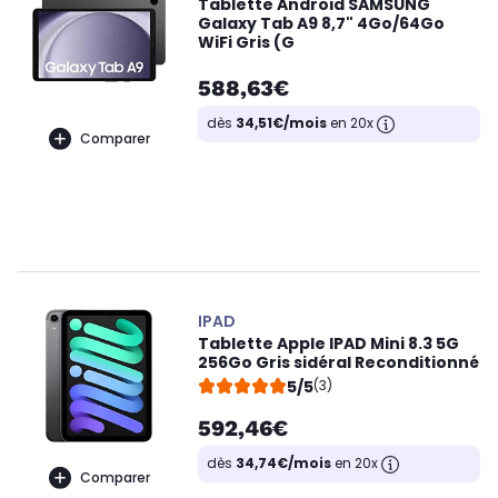
Tablette Android SAMSUNG
Galaxy Tab A9 8,7" 4Go/64Go
WiFi Gris (G
588,63€
dès
34,51€/mois
en 20x
Comparer
IPAD
Tablette Apple IPAD Mini 8.3 5G
256Go Gris sidéral Reconditionné
5/5
(3)
592,46€
dès
34,74€/mois
en 20x
Comparer