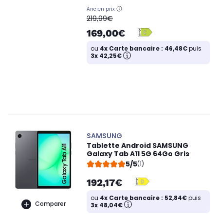
Ancien prix
oldPrice
219,99€
169,00€
ou
4x Carte bancaire : 46,48€
puis
3x 42,25€
SAMSUNG
Tablette Android SAMSUNG
Galaxy Tab A11 5G 64Go Gris
5/5
(1)
192,17€
ou
4x Carte bancaire : 52,84€
puis
Comparer
3x 48,04€