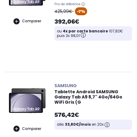
Prix de référence
oldPrice
425,99€
-7%
392,06€
Comparer
ou
4x par carte bancaire
107,82€
puis 3x 98,01
SAMSUNG
Tablette Android SAMSUNG
Galaxy Tab A9 8,7" 4Go/64Go
WiFi Gris (G
576,42€
dès
33,80€/mois
en 20x
Comparer