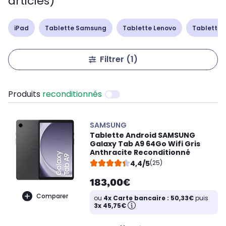
articles)
iPad
Tablette Samsung
Tablette Lenovo
Tablette 
Filtrer
(1)
Produits
reconditionnés
SAMSUNG
Tablette Android SAMSUNG
Galaxy Tab A9 64Go Wifi Gris
Anthracite Reconditionné
4,4/5
(25)
183,00€
Comparer
ou
4x Carte bancaire : 50,33€
puis
3x 45,75€