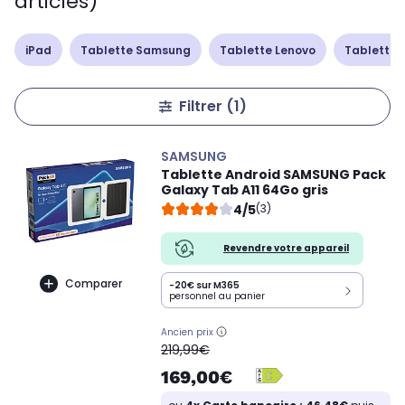
articles)
iPad
Tablette Samsung
Tablette Lenovo
Tablette 
Filtrer
(1)
SAMSUNG
Tablette Android SAMSUNG Pack
Galaxy Tab A11 64Go gris
4/5
(3)
Revendre votre appareil
Comparer
-20€ sur M365
personnel au panier
Ancien prix
oldPrice
219,99€
169,00€