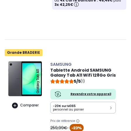
ou
4x Carte bancaire : 46,48€
puis
3x 42,25€
Grande BRADERIE
SAMSUNG
Tablette Android SAMSUNG
Galaxy Tab A11 Wifi 128Go Gris
5/5
(1)
Revendre votre appareil
Comparer
-20€ sur M365
personnel au panier
Prix de référence
oldPrice
259,99€
-23%