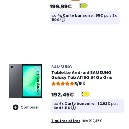
199,99€
ou
4x Carte bancaire : 55€
puis
3x
50€
SAMSUNG
Tablette Android SAMSUNG
Galaxy Tab A11 5G 64Go Gris
5/5
(1)
192,45€
ou
4x Carte bancaire : 52,92€
puis
Comparer
3x 48,11€
7 autres offres
dès 192,45€