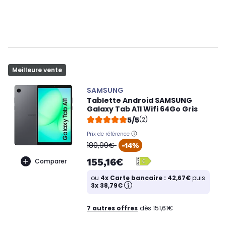
Meilleure vente
SAMSUNG
Tablette Android SAMSUNG
Galaxy Tab A11 Wifi 64Go Gris
5/5
(2)
Prix de référence
oldPrice
180,99€
-14%
155,16€
Comparer
ou
4x Carte bancaire : 42,67€
puis
3x 38,79€
7 autres offres
dès 151,61€