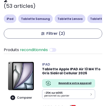
2
(53 articles)
iPad
Tablette Samsung
Tablette Lenovo
Tablette 
Filtrer
(2)
Produits
reconditionnés
IPAD
Tablette Apple IPAD Air 13 M4 1To
Gris Sidéral Cellular 2026
Revendre votre appareil
-25€ sur M365
personnel au panier
Comparer