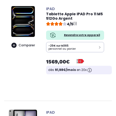
IPAD
Tablette Apple IPAD Pro 11 M5
512Go Argent
4/5
(1)
Revendre votre appareil
Comparer
-25€ sur M365
personnel au panier
1569,00€
dès
91,98€/mois
en 20x
IPAD