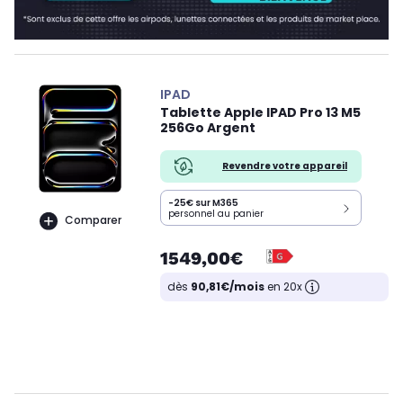
IPAD
Tablette Apple IPAD Pro 13 M5
256Go Argent
Revendre votre appareil
-25€ sur M365
personnel au panier
Comparer
1549,00€
dès
90,81€/mois
en 20x