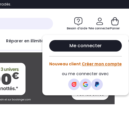
bradés.
ontenu
Accéder directement au pied de page
Besoin d'aide ?
Me connecter
Panier
Réparer en illimité avec
Le Club Infinity
Econ
Me connecter
Nouveau client
Créer mon compte
ou me connecter avec