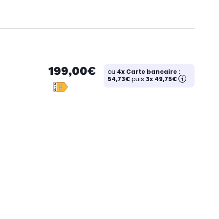
199,00€
ou
4x Carte bancaire :
54,73€
puis
3x 49,75€