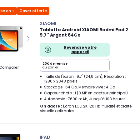
se en +
Cover offerte
XIAOMI
Tablette Android XIAOMI Redmi Pad 2
9.7'' Argent 64Go
Revendre votre
appareil
20€
de remise
Comparer
au panier
Taille de l'écran : 9,7" (24,6 cm), Résolution :
1280 x 2048 pixels
Stockage : 64 Go, Mémoire vive : 4 Go
Capteur photo : 1 (8 MP en capteur principal)
Autonomie : 7600 mAh, Jusqu'à 108 heures
On adore :
Écran LCD 2K 120 Hz : fluidité et clarté
visuelle optimales.
IPAD