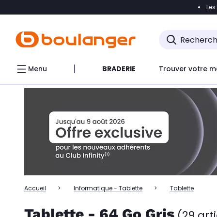
Les
Accéder directement à la navigation
Accéder directem
Accéder directement au chatbot
Menu
BRADERIE
Trouver votre m
Accueil
Informatique - Tablette
Tablette
Tablette - 64 Go Gris
(29 art