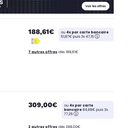
188,61€
ou
4x par carte bancaire
51,87€ puis 3x 47,15
7 autres offres
dès 188,61€
309,00€
ou
4x par carte
bancaire
84,98€ puis 3x
77,25
2 autres offres
dès 288,00€