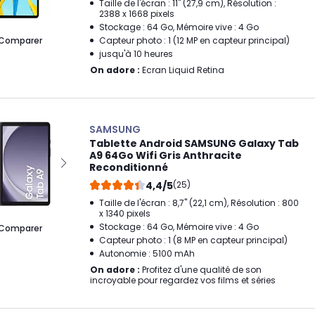
Taille de l'écran : 11" (27,9 cm), Résolution :
2388 x 1668 pixels
Stockage : 64 Go, Mémoire vive : 4 Go
Comparer
Capteur photo : 1 (12 MP en capteur principal)
jusqu'à 10 heures
On adore :
Ecran Liquid Retina
SAMSUNG
Tablette Android SAMSUNG Galaxy Tab
A9 64Go Wifi Gris Anthracite
Reconditionné
4,4/5
(25)
Taille de l'écran : 8,7" (22,1 cm), Résolution : 800
x 1340 pixels
Stockage : 64 Go, Mémoire vive : 4 Go
Comparer
Capteur photo : 1 (8 MP en capteur principal)
Autonomie : 5100 mAh
On adore :
Profitez d'une qualité de son
incroyable pour regardez vos films et séries