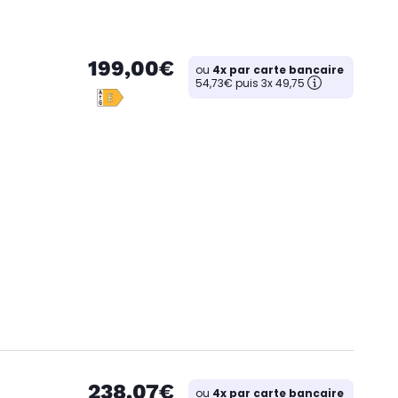
199,00€
ou
4x par carte bancaire
54,73€ puis 3x 49,75
238,07€
ou
4x par carte bancaire