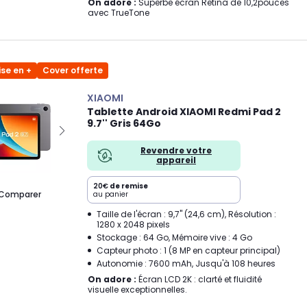
On adore :
Superbe écran Retina de 10,2pouces
avec TrueTone
se en +
Cover offerte
XIAOMI
Tablette Android XIAOMI Redmi Pad 2
9.7'' Gris 64Go
Revendre votre
appareil
20€
de remise
Comparer
au panier
Taille de l'écran : 9,7" (24,6 cm), Résolution :
1280 x 2048 pixels
Stockage : 64 Go, Mémoire vive : 4 Go
Capteur photo : 1 (8 MP en capteur principal)
Autonomie : 7600 mAh, Jusqu'à 108 heures
On adore :
Écran LCD 2K : clarté et fluidité
visuelle exceptionnelles.