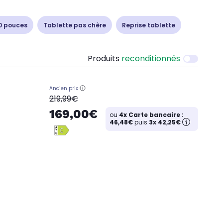
0 pouces
Tablette pas chère
Reprise tablette
Produits
reconditionnés
Ancien prix
oldPrice
219,99€
169,00€
ou
4x Carte bancaire :
46,48€
puis
3x 42,25€