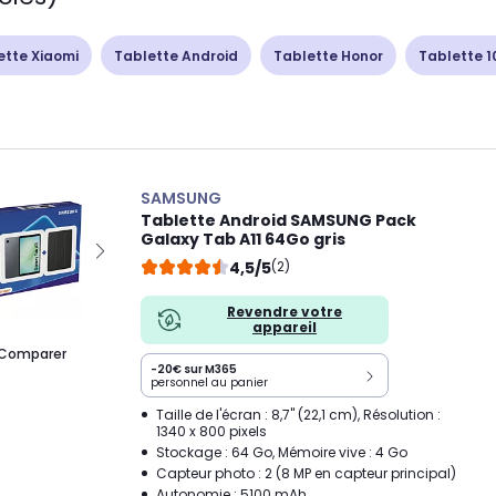
ette Xiaomi
Tablette Android
Tablette Honor
Tablette 1
SAMSUNG
Tablette Android SAMSUNG Pack
Galaxy Tab A11 64Go gris
4,5/5
(2)
Revendre votre
appareil
Comparer
-20€ sur M365
personnel au panier
Taille de l'écran : 8,7" (22,1 cm), Résolution :
1340 x 800 pixels
Stockage : 64 Go, Mémoire vive : 4 Go
Capteur photo : 2 (8 MP en capteur principal)
Autonomie : 5100 mAh