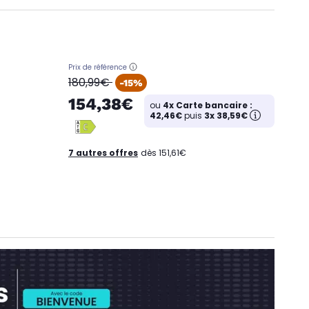
Prix de référence
oldPrice
180,99€
-15%
154,38€
ou
4x Carte bancaire :
42,46€
puis
3x 38,59€
7 autres offres
dès 151,61€