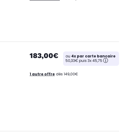
183,00€
ou
4x par carte bancaire
50,33€ puis 3x 45,75
1 autre offre
dès 149,00€