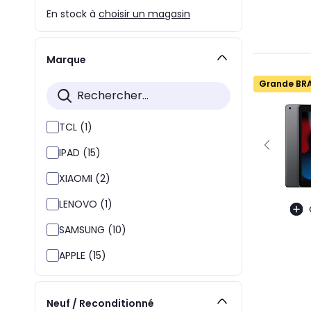
En stock à
choisir un magasin
Marque
Grande BR
TCL (1)
IPAD (15)
XIAOMI (2)
LENOVO (1)
SAMSUNG (10)
APPLE (15)
Neuf / Reconditionné