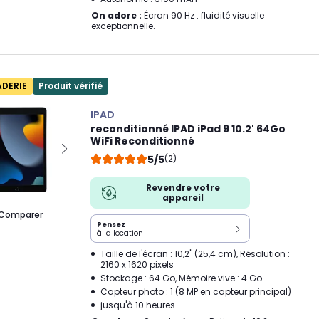
On adore :
Écran 90 Hz : fluidité visuelle
exceptionnelle.
ADERIE
Produit vérifié
IPAD
reconditionné IPAD iPad 9 10.2' 64Go
WiFi Reconditionné
5/5
(2)
Revendre votre
appareil
Comparer
Pensez
à la location
Taille de l'écran : 10,2" (25,4 cm), Résolution :
2160 x 1620 pixels
Stockage : 64 Go, Mémoire vive : 4 Go
Capteur photo : 1 (8 MP en capteur principal)
jusqu'à 10 heures