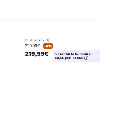
Prix de référence
oldPrice
229,99€
-4%
219,99€
ou
4x Carte bancaire :
60,5€
puis
3x 55€