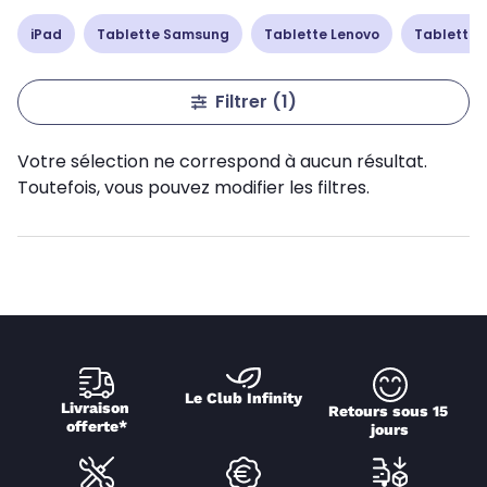
iPad
Tablette Samsung
Tablette Lenovo
Tablette 
Filtrer
(1)
Votre sélection ne correspond à aucun résultat.
Toutefois, vous pouvez modifier les filtres.
Le Club Infinity
Livraison 
Retours sous 15 
offerte*
jours