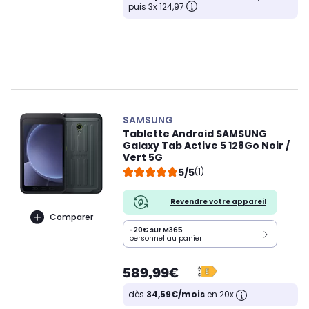
puis 3x 124,97
SAMSUNG
Tablette Android SAMSUNG
Galaxy Tab Active 5 128Go Noir /
Vert 5G
5/5
(1)
Revendre votre appareil
Comparer
-20€ sur M365
personnel au panier
589,99€
dès
34,59€/mois
en 20x