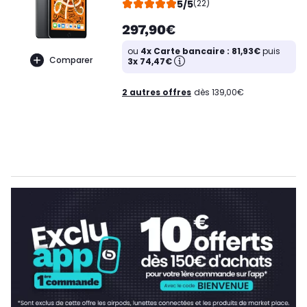
5/5
(22)
297,90€
ou
4x Carte bancaire : 81,93€
puis
Comparer
3x 74,47€
2 autres offres
dès 139,00€