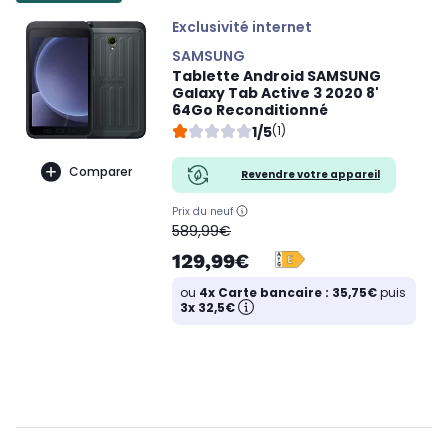
Exclusivité internet
SAMSUNG
Tablette Android SAMSUNG
Galaxy Tab Active 3 2020 8'
64Go Reconditionné
1/5
(1)
Comparer
Revendre votre appareil
Prix du neuf
oldPrice
589,99€
129,99€
ou
4x Carte bancaire : 35,75€
puis
3x 32,5€