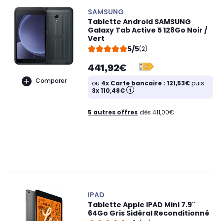
SAMSUNG
Tablette Android SAMSUNG
Galaxy Tab Active 5 128Go Noir /
Vert
5/5
(2)
441,92€
Comparer
ou
4x Carte bancaire : 121,53€
puis
3x 110,48€
5 autres offres
dès 411,00€
IPAD
Tablette Apple IPAD Mini 7.9''
64Go Gris Sidéral Reconditionné