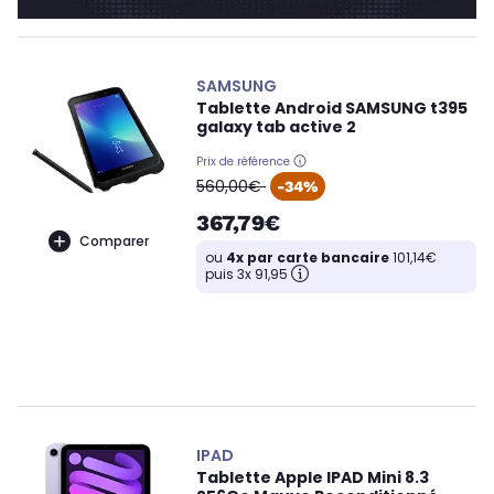
SAMSUNG
Tablette Android SAMSUNG t395
galaxy tab active 2
Prix de référence
oldPrice
560,00€
-34%
367,79€
Comparer
ou
4x par carte bancaire
101,14€
puis 3x 91,95
IPAD
Tablette Apple IPAD Mini 8.3