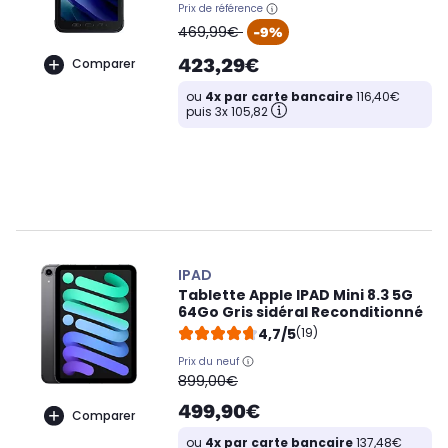
Prix de référence
oldPrice
469,99€
-9%
423,29€
Comparer
ou
4x par carte bancaire
116,40€
puis 3x 105,82
IPAD
Tablette Apple IPAD Mini 8.3 5G
64Go Gris sidéral Reconditionné
4,7/5
(19)
Prix du neuf
oldPrice
899,00€
499,90€
Comparer
ou
4x par carte bancaire
137,48€