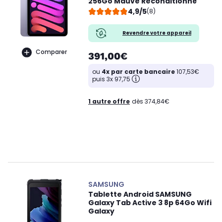
256Go Mauve Reconditionné
4,9/5
(8)
Revendre votre appareil
Comparer
391,00€
ou
4x par carte bancaire
107,53€
puis 3x 97,75
1 autre offre
dès 374,84€
SAMSUNG
Tablette Android SAMSUNG
Galaxy Tab Active 3 8p 64Go Wifi
Galaxy