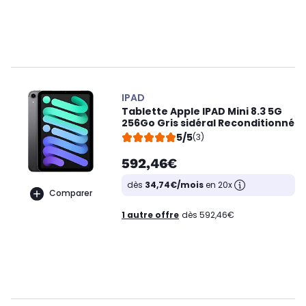
IPAD
Tablette Apple IPAD Mini 8.3 5G
256Go Gris sidéral Reconditionné
5/5
(3)
592,46€
dès
34,74€/mois
en 20x
Comparer
1 autre offre
dès 592,46€