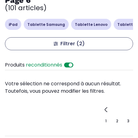
Page 6
(101 articles)
iPad
Tablette Samsung
Tablette Lenovo
Tablette 
Filtrer
(2)
Produits
reconditionnés
Votre sélection ne correspond à aucun résultat.
Toutefois, vous pouvez modifier les filtres.
1
2
3