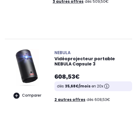
3 autres offres
dès 509,50€
NEBULA
Vidéoprojecteur portable
NEBULA Capsule 3
608,53€
dès
35,68€/mois
en 20x
Comparer
2 autres offres
dès 608,53€