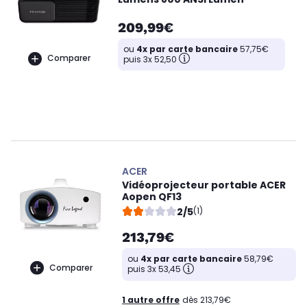
209,99€
ou
4x par carte bancaire
57,75€
Comparer
puis 3x 52,50
ACER
Vidéoprojecteur portable ACER
Aopen QF13
2/5
(1)
213,79€
ou
4x par carte bancaire
58,79€
Comparer
puis 3x 53,45
1 autre offre
dès 213,79€