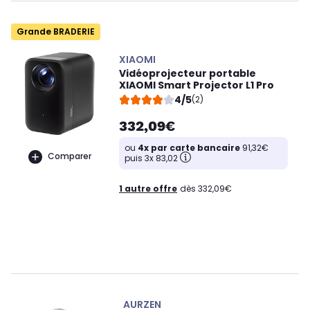
Grande BRADERIE
XIAOMI
Vidéoprojecteur portable
XIAOMI Smart Projector L1 Pro
4/5
(2)
332,09€
ou
4x par carte bancaire
91,32€
Comparer
puis 3x 83,02
1 autre offre
dès 332,09€
AURZEN