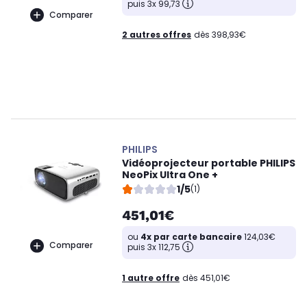
puis 3x 99,73
Comparer
2 autres offres
dès 398,93€
PHILIPS
Vidéoprojecteur portable PHILIPS
NeoPix Ultra One +
1/5
(1)
451,01€
ou
4x par carte bancaire
124,03€
Comparer
puis 3x 112,75
1 autre offre
dès 451,01€