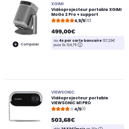
XGIMI
Vidéoprojecteur portable XGIMI
MoGo 2 Pro + support
4,9/5
(12)
499,00€
ou
4x par carte bancaire
137,23€
Comparer
puis 3x 124,75
VIEWSONIC
Vidéoprojecteur portable
VIEWSONIC M1 PRO
4/5
(1)
503,68€
dès
29,53€/mois
en 20x