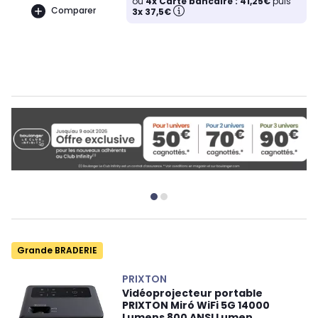
ou
4x Carte bancaire : 41,25€
puis
Comparer
3x 37,5€
Grande BRADERIE
PRIXTON
Vidéoprojecteur portable
PRIXTON Miró WiFi 5G 14000
Lumens 800 ANSI Lumen