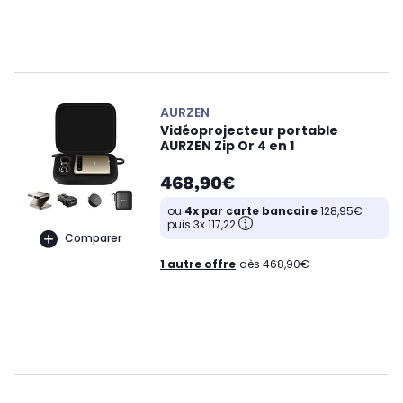
AURZEN
Vidéoprojecteur portable
AURZEN Zip Or 4 en 1
468,90€
ou
4x par carte bancaire
128,95€
puis 3x 117,22
Comparer
1 autre offre
dès 468,90€