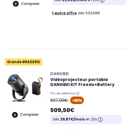
Comparer
1 autre offre
dès 503,68€
Grande BRADERIE
DANGBEI
Vidéoprojecteur portable
DANGBEI KIT Freedo+Battery
Prix de référence
oldPrice
607,99€
-16%
509,50€
Comparer
dès
29,87€/mois
en 20x