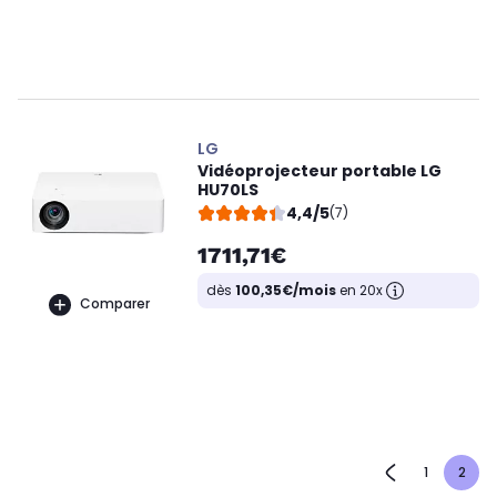
LG
Vidéoprojecteur portable LG
HU70LS
4,4/5
(7)
1711,71€
dès
100,35€/mois
en 20x
Comparer
1
2