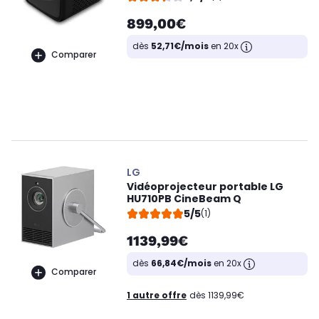
899,00€
dès
52,71€/mois
en 20x
Comparer
LG
Vidéoprojecteur portable LG
HU710PB CineBeam Q
5/5
(1)
1139,99€
dès
66,84€/mois
en 20x
Comparer
1 autre offre
dès 1139,99€