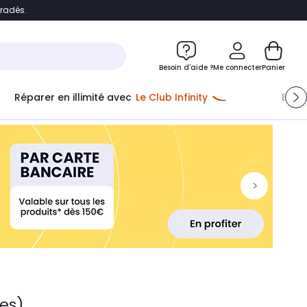
bradés.
ontenu
Accéder directement au pied de page
Besoin d'aide ?
Me connecter
Panier
Réparer en illimité avec
Le Club Infinity
Econ
les)