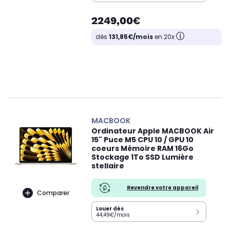
2249,00€
dès
131,85€/mois
en 20x
MACBOOK
Ordinateur Apple MACBOOK Air
15" Puce M5 CPU 10 / GPU 10
coeurs Mémoire RAM 16Go
Stockage 1To SSD Lumière
stellaire
Revendre votre appareil
Comparer
Louer dès
44,49€/mois