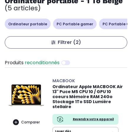
Ordinateur portable - 1 To Beige
(5 articles)
Ordinateur portable
PC Portable gamer
PC Portable Cop
Filtrer
(2)
Produits
reconditionnés
MACBOOK
Ordinateur Apple MACBOOK Air
13" Puce M5 CPU 10 / GPU 10
coeurs Mémoire RAM 24Go
Stockage 1To SSD Lumière
stellaire
Revendre votre appareil
Comparer
Louer dès