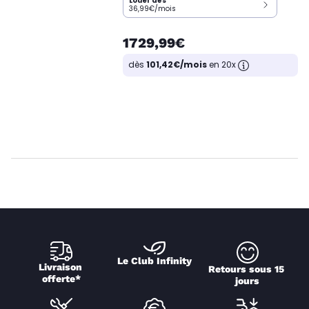
Louer dès
36,99€/mois
1729,99€
dès
101,42€/mois
en 20x
Le Club Infinity
Livraison 
Retours sous 15 
offerte*
jours