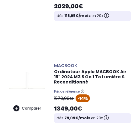
2029,00€
dès
118,95€/mois
en 20x
MACBOOK
Ordinateur Apple MACBOOK Air
15" 2024 M3 8 Go 1 To Lumière S
Reconditionné
Prix de référence
oldPrice
1570,00€
-14%
1349,00€
Comparer
dès
79,09€/mois
en 20x