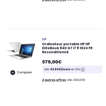
HP
Ordinateur portable HP HP
EliteBook 840 G7 i7 8 1024 FR
Reconditionné
579,00€
dès
33,94€/mois
en 20x
Comparer
2 autres offres
dès 499,00€