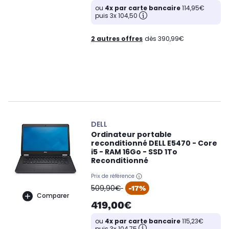
ou
4x par carte bancaire
114,95€
puis 3x 104,50
2 autres offres
dès 390,99€
DELL
Ordinateur portable
reconditionné DELL E5470 - Core
i5 - RAM 16Go - SSD 1To
Reconditionné
Prix de référence
oldPrice
509,90€
-17%
Comparer
419,00€
ou
4x par carte bancaire
115,23€
puis 3x 104,75