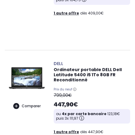
1 autre offre
dès 409,00€
DELL
Ordinateur portable DELL Dell
Latitude 5400 i5 1To 8GB FR
Reconditionné
Prix du neuf
oldPrice
799,00€
447,90€
Comparer
ou
4x par carte bancaire
123,18€
puis 3x 111,97
1 autre offre
dès 447,90€