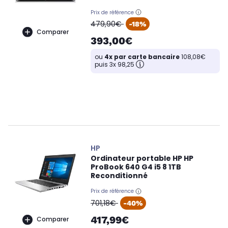
Prix de référence
oldPrice
479,90€
-18%
Comparer
393,00€
ou
4x par carte bancaire
108,08€
puis 3x 98,25
HP
Ordinateur portable HP HP
ProBook 640 G4 i5 8 1TB
Reconditionné
Prix de référence
oldPrice
701,18€
-40%
417,99€
Comparer