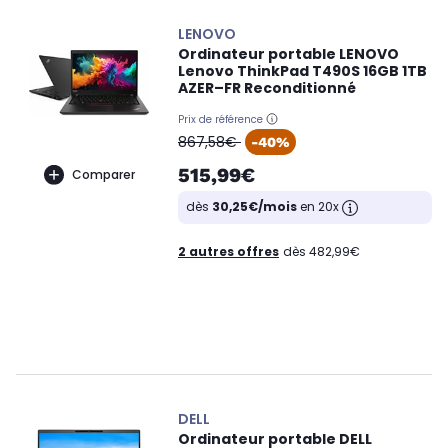
LENOVO
Ordinateur portable LENOVO
Lenovo ThinkPad T490S 16GB 1TB
AZER–FR Reconditionné
Prix de référence
oldPrice
867,58€
-40%
515,99€
Comparer
dès
30,25€/mois
en 20x
2 autres offres
dès 482,99€
DELL
Ordinateur portable DELL