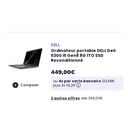
DELL
Ordinateur portable DELL Dell
5300 i5 Gen8 8G 1TO SSD
Reconditionné
449,00€
ou
4x par carte bancaire
123,48€
Comparer
puis 3x 112,25
2 autres offres
dès 369,00€