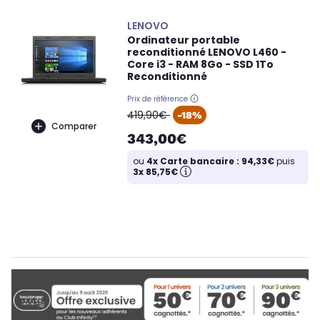
LENOVO
Ordinateur portable
reconditionné LENOVO L460 -
Core i3 - RAM 8Go - SSD 1To
Reconditionné
Prix de référence
oldPrice
419,90€
-18%
Comparer
343,00€
ou
4x Carte bancaire : 94,33€
puis
3x 85,75€