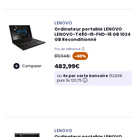
LENOVO
Ordinateur portable LENOVO
LENOVO-T480-I5-FHD-16 GB 1024
GB Reconditionné
Prix de référence
oldPrice
811,94€
-40%
482,99€
Comparer
ou
4x par carte bancaire
132,82€
puis 3x 120,75
LENOVO
Ordinateur portable LENOVO