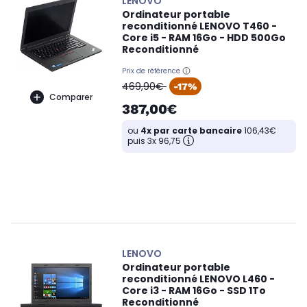
LENOVO
Ordinateur portable
reconditionné LENOVO T460 -
Core i5 - RAM 16Go - HDD 500Go
Reconditionné
Prix de référence
oldPrice
469,90€
-17%
Comparer
387,00€
ou
4x par carte bancaire
106,43€
puis 3x 96,75
LENOVO
Ordinateur portable
reconditionné LENOVO L460 -
Core i3 - RAM 16Go - SSD 1To
Reconditionné