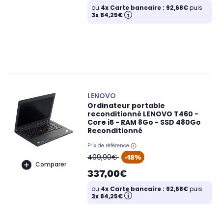
ou
4x Carte bancaire : 92,68€
puis
3x 84,25€
LENOVO
Ordinateur portable
reconditionné LENOVO T460 -
Core i5 - RAM 8Go - SSD 480Go
Reconditionné
Prix de référence
oldPrice
409,90€
-18%
Comparer
337,00€
ou
4x Carte bancaire : 92,68€
puis
3x 84,25€