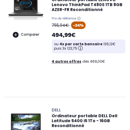
Lenovo ThinkPad T480S 1TB 8GB
AZER-FR Reconditionné
Prix de référence
oldPrice
755,94€
-34%
494,99€
Comparer
ou
4x par carte bancaire
136,12€
puis 3x 123,75
4 autres offres
dès 469,00€
DELL
Ordinateur portable DELL Dell
Latitude 5400 i5 1To - 16GB
Reconditionné