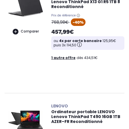
Lenovo ThinkPad X13 G1 R5 1TB 8
Reconditionné
Prix de référence
oldPrice
768,98€
-40%
457,99€
Comparer
ou
4x par carte bancaire
125,95€
puis 3x 114,50
1 autre offre
dès 434,51€
LENOVO
Ordinateur portable LENOVO
Lenovo ThinkPad T490 16GB 1TB
AZER–FR Reconditionné