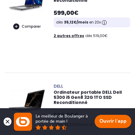
Reconditionné
599,00€
dès
35,12€/mois
en 20x
Comparer
2 autres offres
dès 519,00€
DELL
Ordinateur portable DELL Dell
5300 i5 Gen8 32G 1TO SSD
Reconditionné
599,00€
Le meilleur de Boulanger à 
Ouvrir l'app
portée de main !
dès
35,12€/mois
en 20x
Comparer