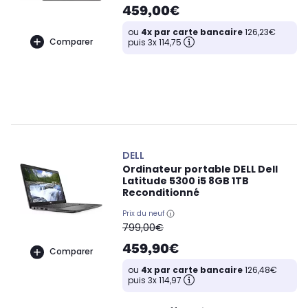
459,00€
ou
4x par carte bancaire
126,23€
Comparer
puis 3x 114,75
DELL
Ordinateur portable DELL Dell
Latitude 5300 i5 8GB 1TB
Reconditionné
Prix du neuf
oldPrice
799,00€
459,90€
Comparer
ou
4x par carte bancaire
126,48€
puis 3x 114,97