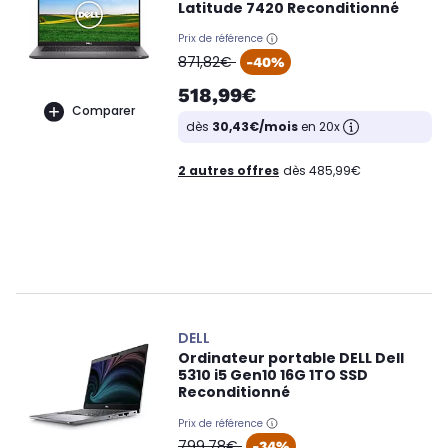
Latitude 7420 Reconditionné
Prix de référence
oldPrice
871,82€
-40%
518,99€
Comparer
dès
30,43€/mois
en 20x
2 autres offres
dès 485,99€
DELL
Ordinateur portable DELL Dell
5310 i5 Gen10 16G 1TO SSD
Reconditionné
Prix de référence
oldPrice
799,78€
-34%