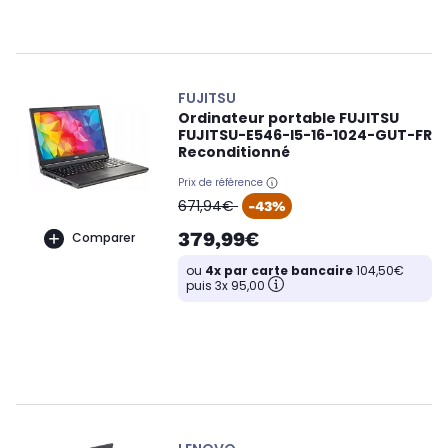
FUJITSU
Ordinateur portable FUJITSU
FUJITSU-E546-I5-16-1024-GUT-FR
Reconditionné
Prix de référence
oldPrice
671,94€
-43%
379,99€
Comparer
ou
4x par carte bancaire
104,50€
puis 3x 95,00