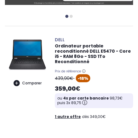
DELL
Ordinateur portable
reconditionné DELL E5470 - Core
i5 - RAM 8Go - SSD 1To
Reconditionné
Prix de référence
oldPrice
439,90€
-18%
Comparer
359,00€
ou
4x par carte bancaire
98,73€
puis 3x 89,75
1 autre offre
dès 349,00€