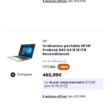
3 autres offres
dès 369,00€
HP
Ordinateur portable HP HP
ProBook 640 G4 i5 16 1TB
Reconditionné
Prix de référence
oldPrice
777,18€
-40%
462,99€
Comparer
ou
4x par carte bancaire
127,32€
puis 3x 115,75
2 autres offres
dès 435,99€