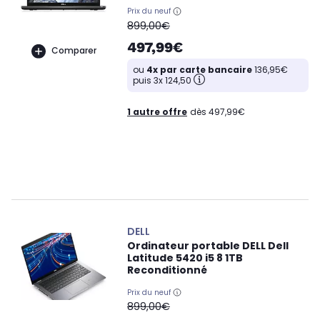
Prix du neuf
oldPrice
899,00€
497,99€
Comparer
ou
4x par carte bancaire
136,95€
puis 3x 124,50
1 autre offre
dès 497,99€
DELL
Ordinateur portable DELL Dell
Latitude 5420 i5 8 1TB
Reconditionné
Prix du neuf
oldPrice
899,00€