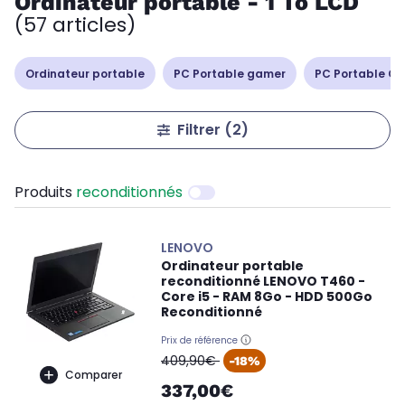
Ordinateur portable - 1 To LCD
(57 articles)
Ordinateur portable
PC Portable gamer
PC Portable Cop
Filtrer
(2)
Produits
reconditionnés
LENOVO
Ordinateur portable
reconditionné LENOVO T460 -
Core i5 - RAM 8Go - HDD 500Go
Reconditionné
Prix de référence
oldPrice
409,90€
-18%
Comparer
337,00€