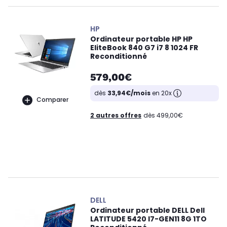
HP
Ordinateur portable HP HP
EliteBook 840 G7 i7 8 1024 FR
Reconditionné
579,00€
dès
33,94€/mois
en 20x
Comparer
2 autres offres
dès 499,00€
DELL
Ordinateur portable DELL Dell
LATITUDE 5420 I7-GEN11 8G 1TO