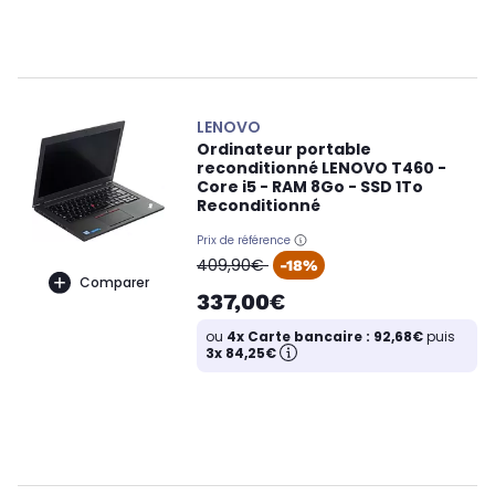
LENOVO
Ordinateur portable
reconditionné LENOVO T460 -
Core i5 - RAM 8Go - SSD 1To
Reconditionné
Prix de référence
oldPrice
409,90€
-18%
Comparer
337,00€
ou
4x Carte bancaire : 92,68€
puis
3x 84,25€