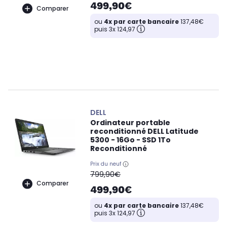
499,90€
Comparer
ou
4x par carte bancaire
137,48€
puis 3x 124,97
DELL
Ordinateur portable
reconditionné DELL Latitude
5300 - 16Go - SSD 1To
Reconditionné
Prix du neuf
oldPrice
799,90€
Comparer
499,90€
ou
4x par carte bancaire
137,48€
puis 3x 124,97