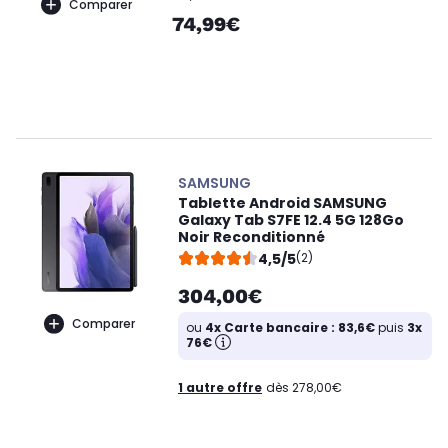
Comparer
74,99€
SAMSUNG
Tablette Android SAMSUNG
Galaxy Tab S7FE 12.4 5G 128Go
Noir Reconditionné
4,5/5
(2)
304,00€
Comparer
ou
4x Carte bancaire : 83,6€
puis
3x
76€
1 autre offre
dès 278,00€