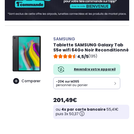
SAMSUNG
Tablette SAMSUNG Galaxy Tab
S5e wifi 64Go Noir Reconditionné
4,5/5
(135)
Revendre votre appareil
Comparer
-20€ sur M365
personnel au panier
201,49€
ou
4x par carte bancaire
55,41€
puis 3x 50,37