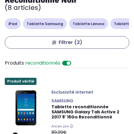
Reconditionné Noir
(8 articles)
iPad
Tablette Samsung
Tablette Lenovo
Tablette 
Filtrer
(2)
Produits
reconditionnés
Produit vérifié
Exclusivité internet
SAMSUNG
Tablette reconditionnée
SAMSUNG Galaxy Tab Active 2
2017 8' 16Go Reconditionné
Ancien prix
oldPrice
89,99€