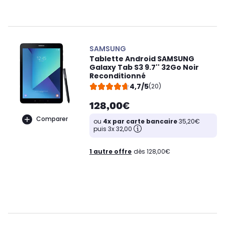
SAMSUNG
Tablette Android SAMSUNG
Galaxy Tab S3 9.7'' 32Go Noir
Reconditionné
4,7/5
(20)
128,00€
Comparer
ou
4x par carte bancaire
35,20€
puis 3x 32,00
1 autre offre
dès 128,00€