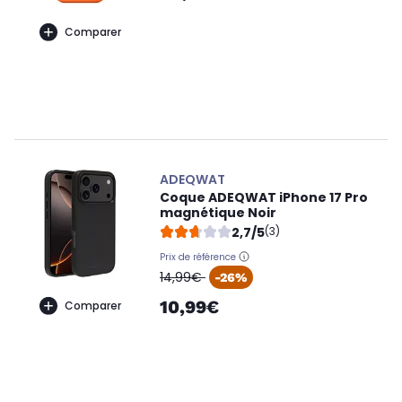
Comparer
ADEQWAT
Coque ADEQWAT iPhone 17 Pro
magnétique Noir
2,7/5
(3)
Prix de référence
oldPrice
14,99€
-26%
10,99€
Comparer