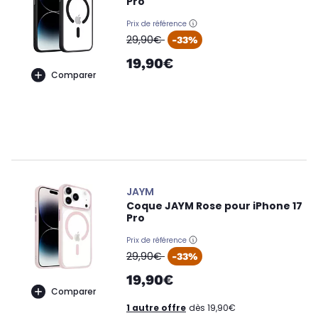
Pro
Prix de référence
oldPrice
29,90€
-33%
19,90€
Comparer
JAYM
Coque JAYM Rose pour iPhone 17
Pro
Prix de référence
oldPrice
29,90€
-33%
19,90€
Comparer
1 autre offre
dès 19,90€