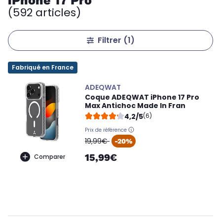
iPhone 17 Pro
(592 articles)
Filtrer
(1)
Fabriqué en France
ADEQWAT
Coque ADEQWAT iPhone 17 Pro
Max Antichoc Made In Fran
4,2/5
(6)
Prix de référence
oldPrice
19,99€
-20%
15,99€
Comparer