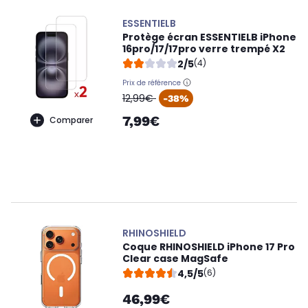
ESSENTIELB
Protège écran ESSENTIELB iPhone
16pro/17/17pro verre trempé X2
2/5
(4)
Prix de référence
oldPrice
12,99€
-38%
7,99€
Comparer
RHINOSHIELD
Coque RHINOSHIELD iPhone 17 Pro
Clear case MagSafe
4,5/5
(6)
46,99€