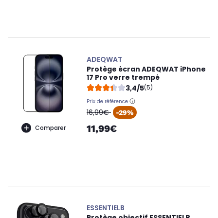
ADEQWAT
Protège écran ADEQWAT iPhone
17 Pro verre trempé
3,4/5
(5)
Prix de référence
oldPrice
16,99€
-29%
11,99€
Comparer
ESSENTIELB
Protège objectif ESSENTIELB