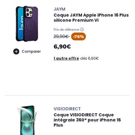
JAYM
Coque JAYM Apple iPhone 16 Plus
silicone Premium Vi
Prix de référence
oldPrice
29,90€
-76%
6,90€
Comparer
1 autre offre
dès 6,90€
VISIODIRECT
Coque VISIODIRECT Coque
intégrale 360° pour iPhone 16
Plus