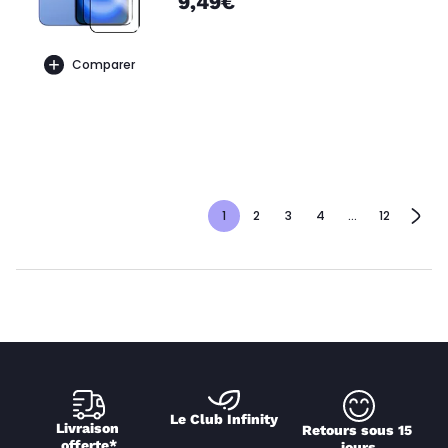
9,49€
Comparer
1
2
3
4
...
12
Le Club Infinity
Livraison 
Retours sous 15 
offerte*
jours