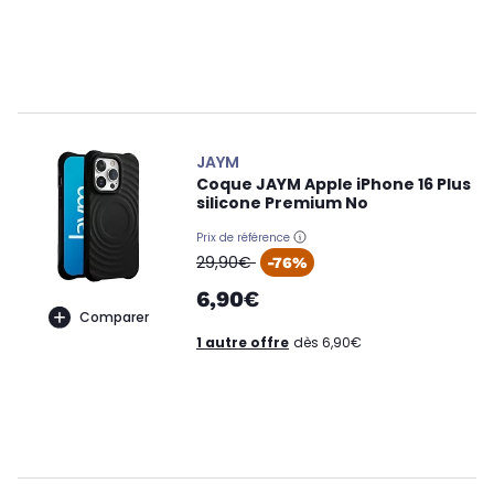
JAYM
Coque JAYM Apple iPhone 16 Plus
silicone Premium No
Prix de référence
oldPrice
29,90€
-76%
6,90€
Comparer
1 autre offre
dès 6,90€