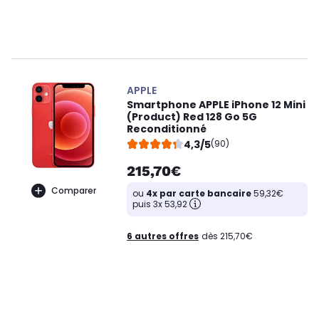
APPLE
Smartphone APPLE iPhone 12 Mini
(Product) Red 128 Go 5G
Reconditionné
4,3/5
(90)
215,70€
Comparer
ou
4x par carte bancaire
59,32€
puis 3x 53,92
6 autres offres
dès 215,70€