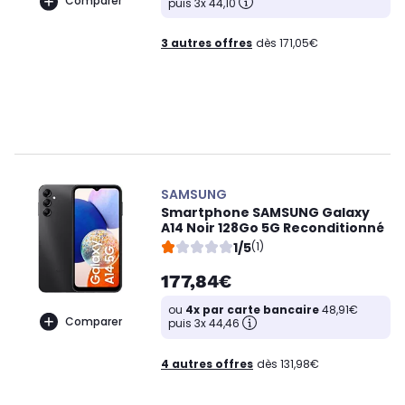
Comparer
puis 3x 44,10
3 autres offres
dès 171,05€
SAMSUNG
Smartphone SAMSUNG Galaxy
A14 Noir 128Go 5G Reconditionné
1/5
(1)
177,84€
ou
4x par carte bancaire
48,91€
Comparer
puis 3x 44,46
4 autres offres
dès 131,98€