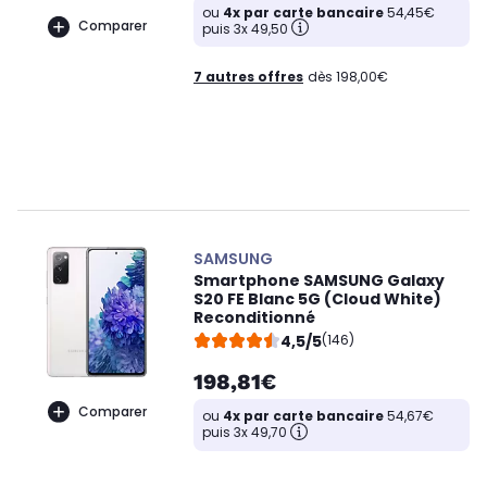
ou
4x par carte bancaire
54,45€
Comparer
puis 3x 49,50
7 autres offres
dès 198,00€
SAMSUNG
Smartphone SAMSUNG Galaxy
S20 FE Blanc 5G (Cloud White)
Reconditionné
4,5/5
(146)
198,81€
Comparer
ou
4x par carte bancaire
54,67€
puis 3x 49,70