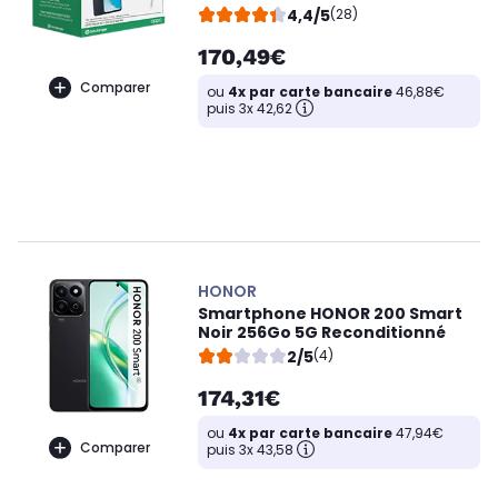
4,4/5
(28)
170,49€
Comparer
ou
4x par carte bancaire
46,88€
puis 3x 42,62
HONOR
Smartphone HONOR 200 Smart
Noir 256Go 5G Reconditionné
2/5
(4)
174,31€
ou
4x par carte bancaire
47,94€
Comparer
puis 3x 43,58