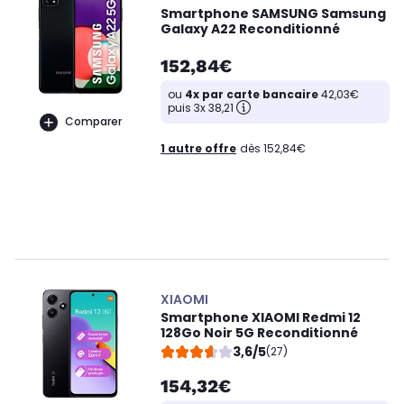
Smartphone SAMSUNG Samsung
Galaxy A22 Reconditionné
152,84€
ou
4x par carte bancaire
42,03€
puis 3x 38,21
Comparer
1 autre offre
dès 152,84€
XIAOMI
Smartphone XIAOMI Redmi 12
128Go Noir 5G Reconditionné
3,6/5
(27)
154,32€