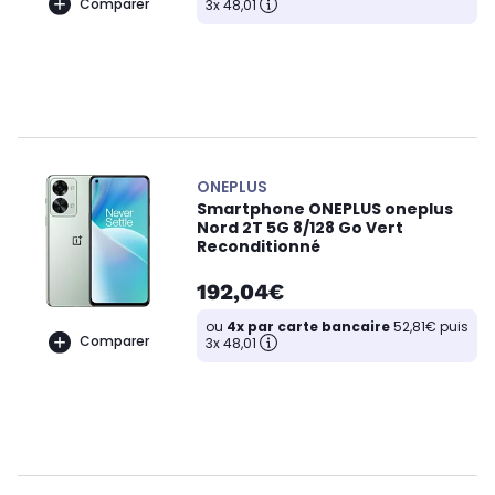
Comparer
3x 48,01
ONEPLUS
Smartphone ONEPLUS oneplus
Nord 2T 5G 8/128 Go Vert
Reconditionné
192,04€
ou
4x par carte bancaire
52,81€ puis
Comparer
3x 48,01