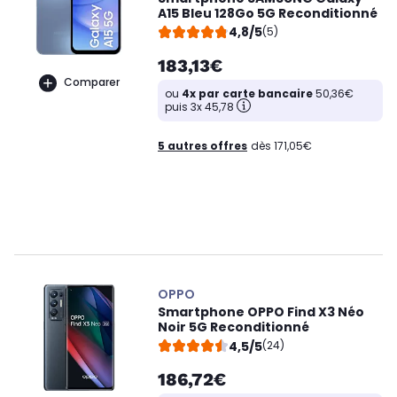
A15 Bleu 128Go 5G Reconditionné
4,8/5
(5)
183,13€
Comparer
ou
4x par carte bancaire
50,36€
puis 3x 45,78
5 autres offres
dès 171,05€
OPPO
Smartphone OPPO Find X3 Néo
Noir 5G Reconditionné
4,5/5
(24)
186,72€