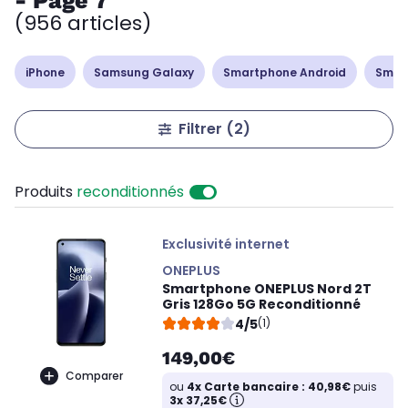
- Page 7
(956 articles)
iPhone
Samsung Galaxy
Smartphone Android
Smar
Filtrer
(2)
Produits
reconditionnés
Exclusivité internet
ONEPLUS
Smartphone ONEPLUS Nord 2T
Gris 128Go 5G Reconditionné
4/5
(1)
149,00€
Comparer
ou
4x Carte bancaire : 40,98€
puis
3x 37,25€