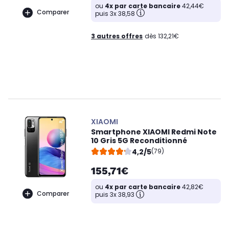
ou
4x par carte bancaire
42,44€
Comparer
puis 3x 38,58
3 autres offres
dès 132,21€
XIAOMI
Smartphone XIAOMI Redmi Note
10 Gris 5G Reconditionné
4,2/5
(79)
155,71€
ou
4x par carte bancaire
42,82€
Comparer
puis 3x 38,93