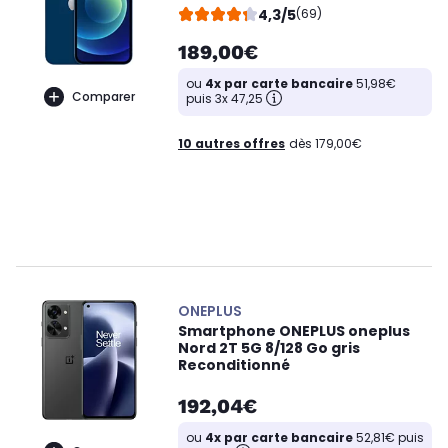
4,3/5
(69)
189,00€
ou
4x par carte bancaire
51,98€
Comparer
puis 3x 47,25
10 autres offres
dès 179,00€
ONEPLUS
Smartphone ONEPLUS oneplus
Nord 2T 5G 8/128 Go gris
Reconditionné
192,04€
ou
4x par carte bancaire
52,81€ puis