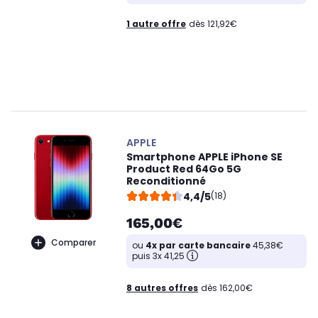
1 autre offre
dès 121,92€
APPLE
Smartphone APPLE iPhone SE
Product Red 64Go 5G
Reconditionné
4,4/5
(18)
165,00€
Comparer
ou
4x par carte bancaire
45,38€
puis 3x 41,25
8 autres offres
dès 162,00€