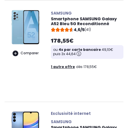
SAMSUNG
Smartphone SAMSUNG Galaxy
A52 Bleu 5G Reconditionné
4,6/5
(41)
178,55€
ou
4x par carte bancaire
49,10€
Comparer
puis 3x 44,64
1 autre offre
dès 178,55€
Exclusivité internet
SAMSUNG
Smartphone SAMSUNG Galaxy