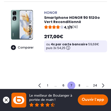
HONOR
Smartphone HONOR 90 512Go
Vert Reconditionné
4,1/5
(19)
217,00€
ou
4x par carte bancaire
59,68€
Comparer
puis 3x 54,25
1
...
6
7
8
...
24
Le meilleur de Boulanger à 
Ouvrir l'app
portée de main !