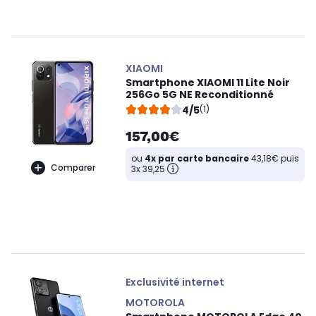
XIAOMI
Smartphone XIAOMI 11 Lite Noir
256Go 5G NE Reconditionné
4/5
(1)
157,00€
ou
4x par carte bancaire
43,18€ puis
Comparer
3x 39,25
Exclusivité internet
MOTOROLA