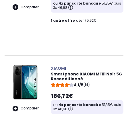
ou
4x par carte bancaire
51,35€ puis
Comparer
3x 46,68
1 autre offre
dès 175,92€
XIAOMI
Smartphone XIAOMI Mi 11i Noir 5G
Reconditionné
4,1/5
(14)
186,72€
ou
4x par carte bancaire
51,35€ puis
Comparer
3x 46,68