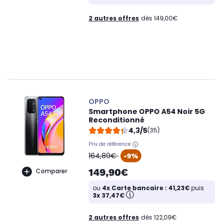
2 autres offres
dès 149,00€
OPPO
Smartphone OPPO A54 Noir 5G
Reconditionné
4,3/5
(35)
Prix de référence
oldPrice
164,89€
-9%
149,90€
Comparer
ou
4x Carte bancaire : 41,23€
puis
3x 37,47€
2 autres offres
dès 122,09€