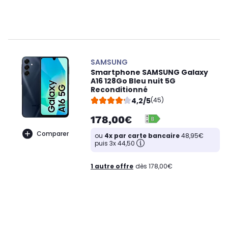
SAMSUNG
Smartphone SAMSUNG Galaxy
A16 128Go Bleu nuit 5G
Reconditionné
4,2/5
(45)
178,00€
Comparer
ou
4x par carte bancaire
48,95€
puis 3x 44,50
1 autre offre
dès 178,00€