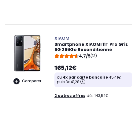
XIAOMI
Smartphone XIAOMI 11T Pro Gris
5G 256Go Reconditionné
4,7/5
(13)
165,12€
ou
4x par carte bancaire
45,41€
Comparer
puis 3x 41,28
2 autres offres
dès 143,52€