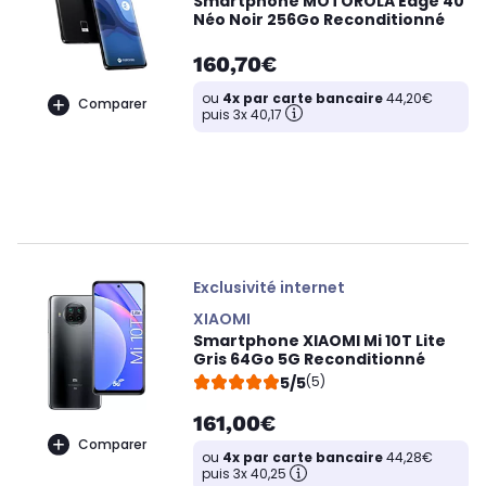
Smartphone MOTOROLA Edge 40
Néo Noir 256Go Reconditionné
160,70€
ou
4x par carte bancaire
44,20€
Comparer
puis 3x 40,17
Exclusivité internet
XIAOMI
Smartphone XIAOMI Mi 10T Lite
Gris 64Go 5G Reconditionné
5/5
(5)
161,00€
Comparer
ou
4x par carte bancaire
44,28€
puis 3x 40,25