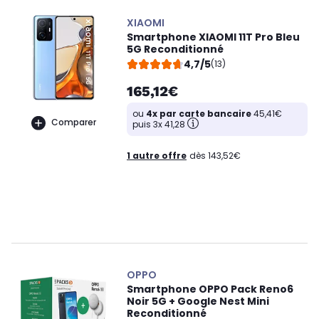
XIAOMI
Smartphone XIAOMI 11T Pro Bleu
5G Reconditionné
4,7/5
(13)
165,12€
ou
4x par carte bancaire
45,41€
Comparer
puis 3x 41,28
1 autre offre
dès 143,52€
OPPO
Smartphone OPPO Pack Reno6
Noir 5G + Google Nest Mini
Reconditionné