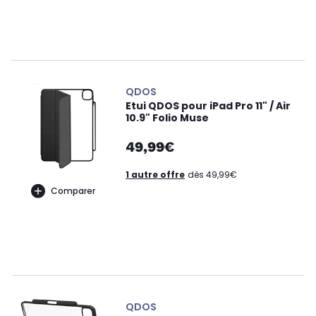
QDOS
Etui QDOS pour iPad Pro 11" / Air
10.9" Folio Muse
49,99€
1 autre offre
dès 49,99€
Comparer
QDOS