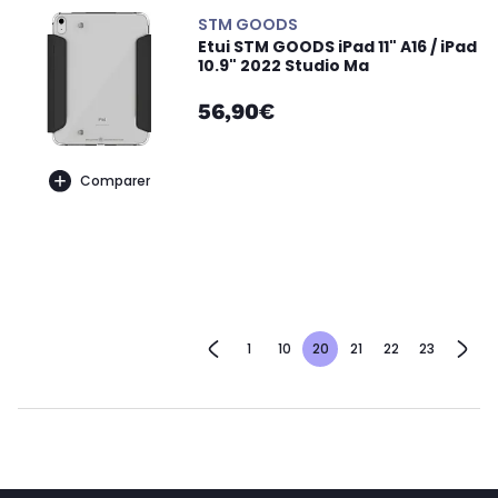
STM GOODS
Etui STM GOODS iPad 11" A16 / iPad
10.9" 2022 Studio Ma
56,90€
Comparer
1
10
20
21
22
23