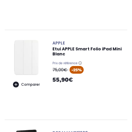
APPLE
Etui APPLE Smart Folio iPad Mini
Blanc
Prix de référence
oldPrice
75,00€
-25%
55,90€
Comparer