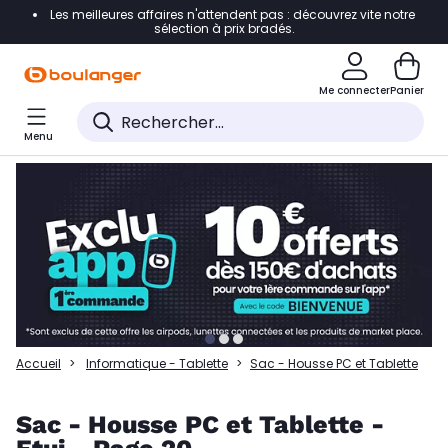
Les meilleures affaires n'attendent pas : découvrez vite notre
Accéder directement à la navigation
sélection à prix bradés.
Accéder directement à la liste des produits
Me connecter
Panier
Accéder directement au contenu
Menu
Accéder directement au pied de page
Accéder directement au chatbot
Accueil
Informatique - Tablette
Sac - Housse PC et Tablette
Sac - Housse PC et Tablette -