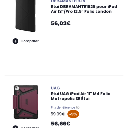
DBRAMANTE1928
Etui DBRAMANTE1928 pour iPad
Air 13"/Pro 12.9" Folio London
56,02€
Comparer
UAG
Etui UAG iPad Air 11" M4 Folio
Metropolis SE Étui
Prix de référence
oldPrice
59,99€
-5%
56,66€