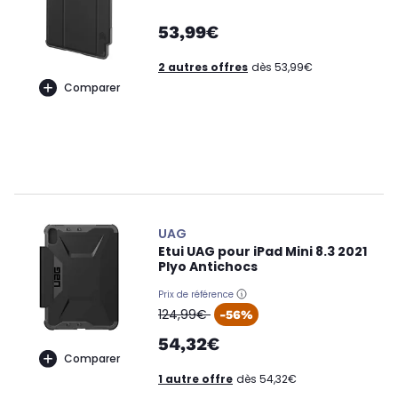
53,99€
2 autres offres
dès 53,99€
Comparer
UAG
Etui UAG pour iPad Mini 8.3 2021
Plyo Antichocs
Prix de référence
oldPrice
124,99€
-56%
54,32€
Comparer
1 autre offre
dès 54,32€