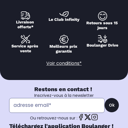
Le Club Infinity
Livraison 
Retours sous 15 
offerte*
jours
Boulanger Drive
Service après 
Meilleurs prix 
vente
garantis
Voir conditions*
Restons en contact !
Inscrivez-vous à la newsletter
Ok
Ou retrouvez-nous sur :
Téléchargez l'application Boulanger !