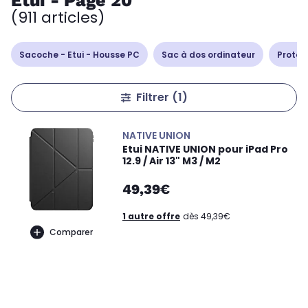
Etui - Page 20
(911 articles)
Sacoche - Etui - Housse PC
Sac à dos ordinateur
Protec
Filtrer
(1)
NATIVE UNION
Etui NATIVE UNION pour iPad Pro
12.9 / Air 13" M3 / M2
49,39€
1 autre offre
dès 49,39€
Comparer