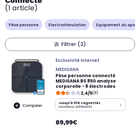
Connecté
(1 article)
Pèse personne
Electrostimulation
Equipement du sporti
Filtrer
(2)
Exclusivité internet
MEDISANA
Pèse personne connecté
MEDISANA BS 850 analyse
corporelle - 8 électrodes
2,4/5
(8)
Jusqu'à
90€
cagnottés
Comparer
nouveaux adhérents
89,99€