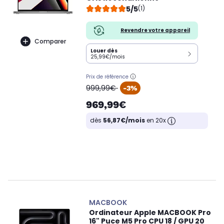
5/5
(1)
Revendre votre appareil
Comparer
Louer dès
25,99€/mois
Prix de référence
oldPrice
999,99€
-3%
969,99€
dès
56,87€/mois
en 20x
MACBOOK
Ordinateur Apple MACBOOK Pro
16" Puce M5 Pro CPU 18 / GPU 20