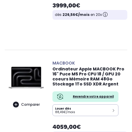
3999,00€
dès
226,56€/mois
en 20x
MACBOOK
Ordinateur Apple MACBOOK Pro
16" Puce M5 Pro CPU 18 / GPU 20
coeurs Mémoire RAM 48Go
Stockage 1To SSD XDR Argent
Revendre votre appareil
Comparer
Louer dès
88,49€/mois
4059,00€