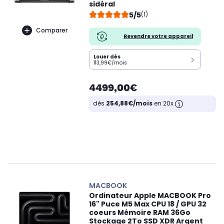
sidéral
5/5
(1)
Comparer
Revendre votre appareil
Louer dès
113,99€/mois
4499,00€
dès
254,88€/mois
en 20x
MACBOOK
Ordinateur Apple MACBOOK Pro
16" Puce M5 Max CPU 18 / GPU 32
coeurs Mémoire RAM 36Go
Stockage 2To SSD XDR Argent