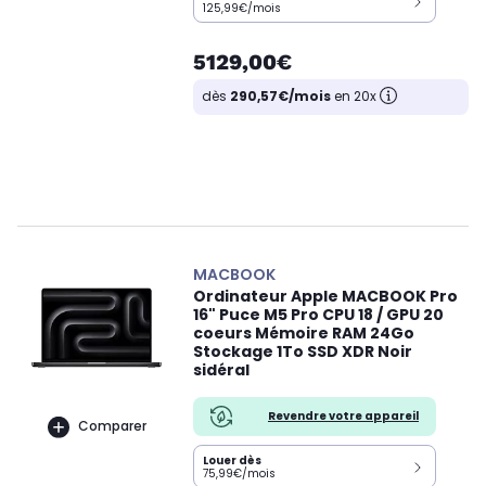
125,99€/mois
5129,00€
dès
290,57€/mois
en 20x
MACBOOK
Ordinateur Apple MACBOOK Pro
16" Puce M5 Pro CPU 18 / GPU 20
coeurs Mémoire RAM 24Go
Stockage 1To SSD XDR Noir
sidéral
Revendre votre appareil
Comparer
Louer dès
75,99€/mois