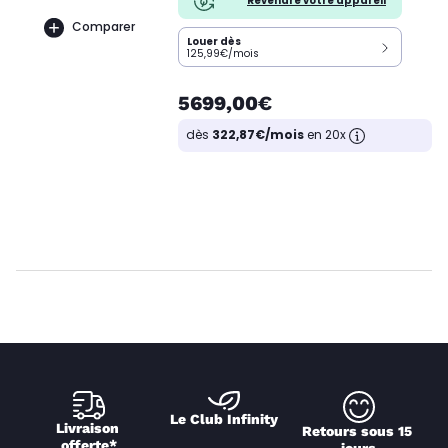
Revendre votre appareil
Comparer
Louer dès
125,99€/mois
5699,00€
dès
322,87€/mois
en 20x
Le Club Infinity
Livraison 
Retours sous 15 
offerte*
jours