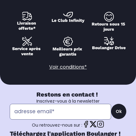
Le Club Infinity
Livraison 
Retours sous 15 
offerte*
jours
Boulanger Drive
Service après 
Meilleurs prix 
vente
garantis
Voir conditions*
Restons en contact !
Inscrivez-vous à la newsletter
Ok
Ou retrouvez-nous sur :
Téléchargez l'application Boulanger !