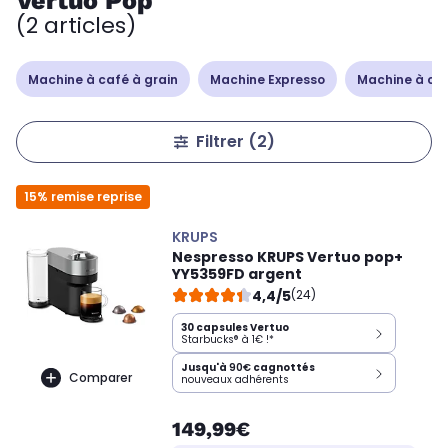
Vertuo Pop
(2 articles)
Machine à café à grain
Machine Expresso
Machine à caf
Filtrer
(2)
15% remise reprise
KRUPS
Nespresso KRUPS Vertuo pop+
YY5359FD argent
4,4/5
(24)
30 capsules Vertuo
Starbucks® à 1€ !*
Jusqu'à
90€
cagnottés
Comparer
nouveaux adhérents
149,99€