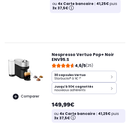
ou
4x Carte bancaire : 41,25€
puis
3x 37,5€
Nespresso Vertuo Pop+ Noir
ENV95.S
4,6/5
(25)
30 capsules Vertuo
Starbucks® à 1€ !*
Jusqu'à
90€
cagnottés
nouveaux adhérents
Comparer
149,99€
ou
4x Carte bancaire : 41,25€
puis
3x 37,5€